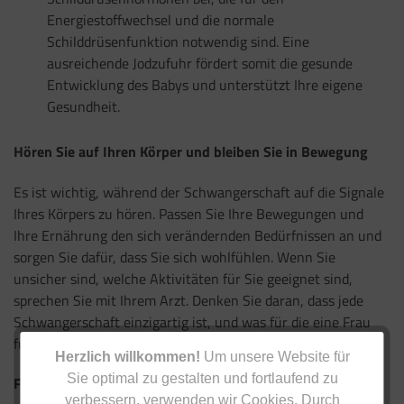
Energiestoffwechsel und die normale
Schilddrüsenfunktion notwendig sind. Eine
ausreichende Jodzufuhr fördert somit die gesunde
Entwicklung des Babys und unterstützt Ihre eigene
Gesundheit.
Hören Sie auf Ihren Körper und bleiben Sie in Bewegung
Es ist wichtig, während der Schwangerschaft auf die Signale
Ihres Körpers zu hören. Passen Sie Ihre Bewegungen und
Ihre Ernährung den sich verändernden Bedürfnissen an und
sorgen Sie dafür, dass Sie sich wohlfühlen. Wenn Sie
unsicher sind, welche Aktivitäten für Sie geeignet sind,
sprechen Sie mit Ihrem Arzt. Denken Sie daran, dass jede
Schwangerschaft einzigartig ist, und was für die eine Frau
funktioniert, ist vielleicht nicht ideal für eine andere.
Herzlich willkommen!
Um unsere Website für
Sie optimal zu gestalten und fortlaufend zu
Fazit
verbessern, verwenden wir Cookies. Durch