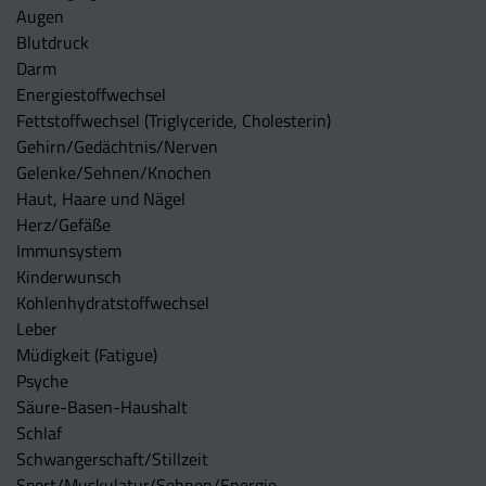
Augen
Blutdruck
Darm
Energiestoffwechsel
Fettstoffwechsel (Triglyceride, Cholesterin)
Gehirn/Gedächtnis/Nerven
Gelenke/Sehnen/Knochen
Haut, Haare und Nägel
Herz/Gefäße
Immunsystem
Kinderwunsch
Kohlenhydratstoffwechsel
Leber
Müdigkeit (Fatigue)
Psyche
Säure-Basen-Haushalt
Schlaf
Schwangerschaft/Stillzeit
Sport/Muskulatur/Sehnen/Energie