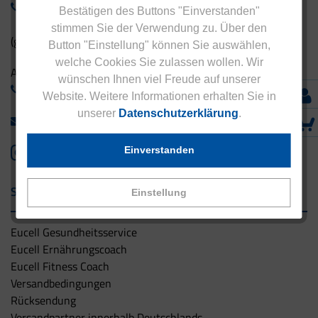
0800 - 1 38 23 55
Bestätigen des Buttons "Einverstanden"
stimmen Sie der Verwendung zu. Über den
(gebührenfrei aus Deutschland)
Button "Einstellung" können Sie auswählen,
welche Cookies Sie zulassen wollen. Wir
Ausland:
wünschen Ihnen viel Freude auf unserer
+49 - 5042 940 660
Website. Weitere Informationen erhalten Sie in
unserer
Datenschutzerklärung
.
info@eucell.de
Einverstanden
Service & Versand
Einstellung
Eucell Gesundheitsservice
Eucell Ernährungscoach
Eucell Fitness Coach
Versandbedingungen
Rücksendung
Versandpartner innerhalb Deutschlands