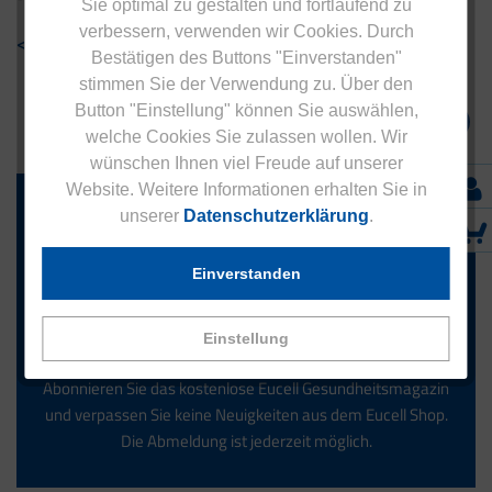
Sie optimal zu gestalten und fortlaufend zu
verbessern, verwenden wir Cookies. Durch
< Zurück zur Übersicht
Bestätigen des Buttons "Einverstanden"
stimmen Sie der Verwendung zu. Über den
Button "Einstellung" können Sie auswählen,
welche Cookies Sie zulassen wollen. Wir
wünschen Ihnen viel Freude auf unserer
Website. Weitere Informationen erhalten Sie in
Jetzt zum Newsletter anmelden.
unserer
Datenschutzerklärung
.
Einverstanden
Anmelden
Einstellung
Abonnieren Sie das kostenlose Eucell Gesundheitsmagazin
und verpassen Sie keine Neuigkeiten aus dem Eucell Shop.
Die Abmeldung ist jederzeit möglich.