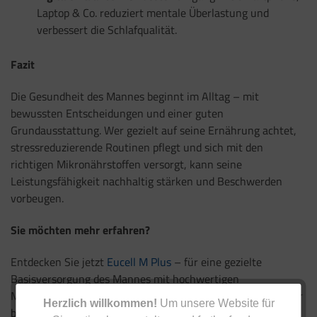
Laptop & Co. reduziert mentale Überlastung und
verbessert die Schlafqualität.
Fazit
Die Gesundheit des Mannes beginnt im Alltag – mit
bewussten Entscheidungen und einer guten
Grundausstattung. Wer gezielt auf seine Ernährung achtet,
stressreduzierende Routinen pflegt und sich mit den
richtigen Mikronährstoffen versorgt, kann seine
Leistungsfähigkeit nachhaltig stärken und Beschwerden
vorbeugen.
Sie möchten mehr erfahren?
Entdecken Sie jetzt
Eucell M Plus
– für eine gezielte
Basisversorgung des Mannes mit hochwertigen
Mikronährstoffen und Pflanzenextrakten speziell für Männer
Herzlich willkommen!
Um unsere Website für
bis zum 45. Lebensjahr.