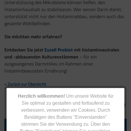
Unterstützung des Mikrobioms können helfen, den
Histaminhaushalt zu stabilisieren. Wer seinen Darm stärkt,
unterstützt nicht nur den Histaminabbau, sondern auch das
gesamte Wohlbefinden.
Sie möchten mehr erfahren?
Entdecken Sie jetzt
Eucell Probiot
mit histaminneutralen
und -abbauenden Kulturenstämmen
– für ein
ausgewogenes Darmmilieu im Rahmen einer
histaminbewussten Ernährung!
< Zurück zur Übersicht
Herzlich willkommen!
Um unsere Website für
Sie optimal zu gestalten und fortlaufend zu
verbessern, verwenden wir Cookies. Durch
Bestätigen des Buttons "Einverstanden"
stimmen Sie der Verwendung zu. Über den
Jetzt zum Newsletter anmelden.