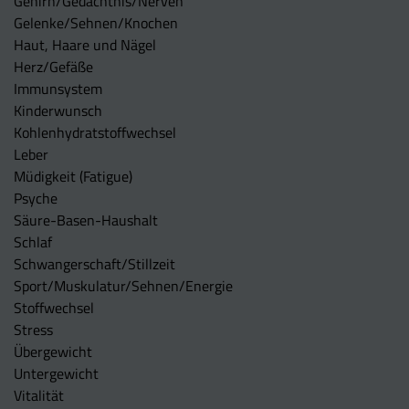
Gehirn/Gedächtnis/Nerven
Gelenke/Sehnen/Knochen
Haut, Haare und Nägel
Herz/Gefäße
Immunsystem
Kinderwunsch
Kohlenhydratstoffwechsel
Leber
Müdigkeit (Fatigue)
Psyche
Säure-Basen-Haushalt
Schlaf
Schwangerschaft/Stillzeit
Sport/Muskulatur/Sehnen/Energie
Stoffwechsel
Stress
Übergewicht
Untergewicht
Vitalität