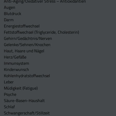
Anti-Aging/Oxidativer Stress – Antioxidantien
Augen
Blutdruck
Darm
Energiestoffwechsel
Fettstoffwechsel (Triglyceride, Cholesterin)
Gehirn/Gedächtnis/Nerven
Gelenke/Sehnen/Knochen
Haut, Haare und Nägel
Herz/Gefäße
Immunsystem
Kinderwunsch
Kohlenhydratstoffwechsel
Leber
Müdigkeit (Fatigue)
Psyche
Säure-Basen-Haushalt
Schlaf
Schwangerschaft/Stillzeit