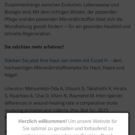
Zusammenhänge zwischen Evolution, Lebensweise und
Biologie sind. Mit dem richtigen Wissen, der passenden
Pflege und den passenden Mikronährstoffen lässt sich die
Wundheilung gezielt fördern – für ein gesundes Hautbild und
schnelle Regeneration.
Sie möchten mehr erfahren?
Stärken Sie jetzt Ihre Haut von innen mit Eucell H
– dem
hochwertigen Mikronährstoffkomplex für Haut, Haare und
Nägel!
Literatur: Matsumoto-Oda A, Utsumi D, Takahashi K, Hirata
S, Nyachieo A, Chai D, Jillani N, Raymond M. Inter-species
differences in wound-healing rate: a comparative study
involving primates and rodents. Proc Biol Sci. 2025
Apr;292(2045):20250233.
Herzlich willkommen!
Um unsere Website für
Sie optimal zu gestalten und fortlaufend zu
< Zurück zur Übersicht