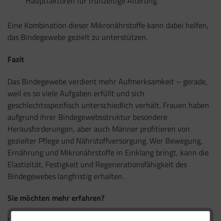
Hauptfaktoren für frühzeitige Alterung.
Eine Kombination dieser Mikronährstoffe kann dabei helfen,
das Bindegewebe gezielt zu unterstützen.
Fazit
Das Bindegewebe verdient mehr Aufmerksamkeit – gerade,
weil es so viele Aufgaben erfüllt und sich
geschlechtsspezifisch unterschiedlich verhält. Frauen haben
aufgrund ihrer Bindegewebsstruktur besondere
Herausforderungen, aber auch Männer profitieren von
gezielter Pflege und Nährstoffversorgung. Wer Bewegung,
Ernährung und Mikronährstoffe in Einklang bringt, kann die
Elastizität, Festigkeit und Regenerationsfähigkeit des
Bindegewebes langfristig erhalten.
Sie möchten mehr erfahren?
Unterstützen Sie Ihr Bindegewebe gezielt mit Eucell Tendo
–