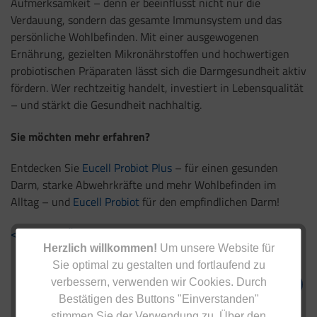
Aufmerksamkeit – denn er beeinflusst nicht nur die
Verdauung, sondern das gesamte Immunsystem und das
persönliche Wohlbefinden. Mit einer ausgewogenen
Ernährung, gezielten Mikronährstoffen und hochwertigen
probiotischen Präparaten lässt sich die Darmgesundheit aktiv
fördern. Wer rechtzeitig handelt, investiert in Lebensqualität
– und stärkt die Gesundheit nachhaltig.
Sie möchten mehr erfahren?
Entdecken Sie
Eucell Probiot Plus
– für einen gesunden
Darm, starke Abwehrkräfte und mehr Wohlbefinden im
Alltag – und
Eucell Probiot
für den empfindlichen Darm!
< Zurück zur Übersicht
Herzlich willkommen!
Um unsere Website für
Sie optimal zu gestalten und fortlaufend zu
verbessern, verwenden wir Cookies. Durch
Bestätigen des Buttons "Einverstanden"
stimmen Sie der Verwendung zu. Über den