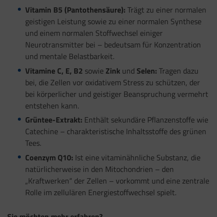
Vitamin B5 (Pantothensäure):
Trägt zu einer normalen
geistigen Leistung sowie zu einer normalen Synthese
und einem normalen Stoffwechsel einiger
Neurotransmitter bei – bedeutsam für Konzentration
und mentale Belastbarkeit.
Vitamine C, E, B2
sowie
Zink
und
Selen:
Tragen dazu
bei, die Zellen vor oxidativem Stress zu schützen, der
bei körperlicher und geistiger Beanspruchung vermehrt
entstehen kann.
Grüntee-Extrakt:
Enthält sekundäre Pflanzenstoffe wie
Catechine – charakteristische Inhaltsstoffe des grünen
Tees.
Coenzym Q10:
Ist eine vitaminähnliche Substanz, die
natürlicherweise in den Mitochondrien – den
„Kraftwerken“ der Zellen – vorkommt und eine zentrale
Rolle im zellulären Energiestoffwechsel spielt.
Sie möchten mehr erfahren?