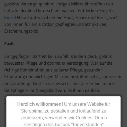
gezielte Versorgung mit wichtigen Mikronährstoffen den
entscheidenden Unterschied machen. Entdecken Sie jetzt
Eucell H
und unterstützen Sie Haut, Haare und Bart gezielt
von innen für ein sichtbar gepflegtes und attraktives
Erscheinungsbild!
Fazit
Ein gepflegter Bart ist kein Zufall, sondern das Ergebnis
bewusster Pflege und optimaler Versorgung. Wer auf die
richtige Kombination aus äußerer Pflege, gesunder
Ernährung und wichtigen Mikronährstoffen setzt, kann seine
Ausstrahlung deutlich verbessern. Investieren Sie in Ihre
Bartpflege – Ihr Spiegelbild wird es Ihnen danken.
< Zurück zur Übersicht
Herzlich willkommen!
Um unsere Website für
Sie optimal zu gestalten und fortlaufend zu
verbessern, verwenden wir Cookies. Durch
Bestätigen des Buttons "Einverstanden"