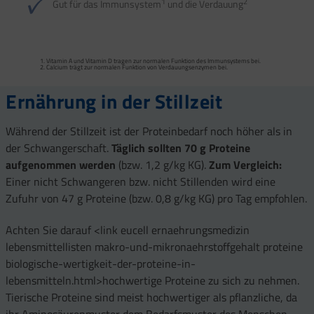
1
2
Gut für das Immunsystem
und die Verdauung
Vitamin A und Vitamin D tragen zur normalen Funktion des Immunsystems bei.
Calcium trägt zur normalen Funktion von Verdauungs­enzymen bei.
Ernährung in der Stillzeit
Während der Stillzeit ist der Proteinbedarf noch höher als in
der Schwangerschaft.
Täglich sollten 70 g Proteine
aufgenommen werden
(bzw. 1,2 g/kg KG).
Zum Vergleich:
Einer nicht Schwangeren bzw. nicht Stillenden wird eine
Zufuhr von 47 g Proteine (bzw. 0,8 g/kg KG) pro Tag empfohlen.
Achten Sie darauf <link eucell ernaehrungsmedizin
lebensmittellisten makro-und-mikronaehrstoffgehalt proteine
biologische-wertigkeit-der-proteine-in-
lebensmitteln.html>hochwertige Proteine zu sich zu nehmen.
Tierische Proteine sind meist hochwertiger als pflanzliche, da