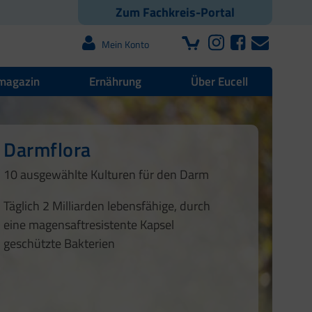
Zum Fachkreis-Portal
Mein Konto
magazin
Ernährung
Über Eucell
r
e Darmflora
10 ausgewählte Kulturen für den Darm
Täglich 2 Milliarden lebensfähige, durch
eine magensaftresistente Kapsel
geschützte Bakterien
1
Gut für das Immunsystem
und die
2
Verdauung