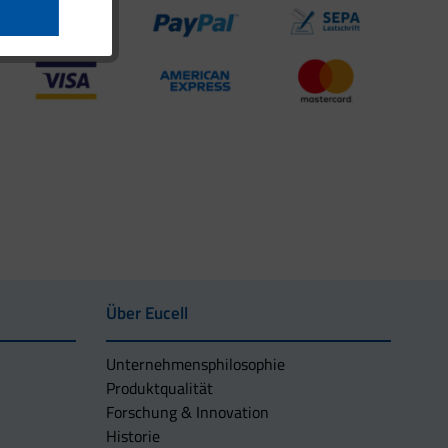
Über Eucell
Unternehmens­philosophie
Produktqualität
Forschung & Innovation
Historie