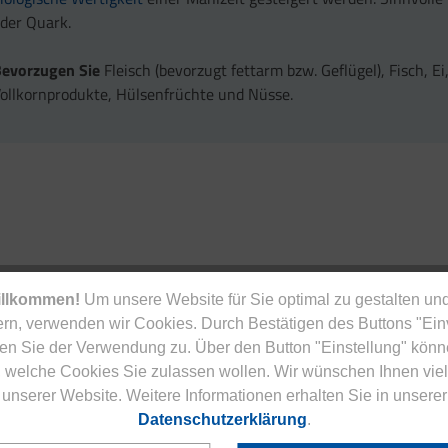
der Quark.
Bevorzugen Sie
Fleisch (bevorzugt fettarm bzw. Geflügel), Fisch, E
ollkornprodukte, Hülsenfrüchte und Nüsse.
illkommen!
Um unsere Website für Sie optimal zu gestalten und
rn, verwenden wir Cookies. Durch Bestätigen des Buttons "Ei
en Sie der Verwendung zu. Über den Button "Einstellung" könn
 welche Cookies Sie zulassen wollen. Wir wünschen Ihnen viel
unserer Website. Weitere Informationen erhalten Sie in unserer
Service & Versand
Datenschutzerklärung
.