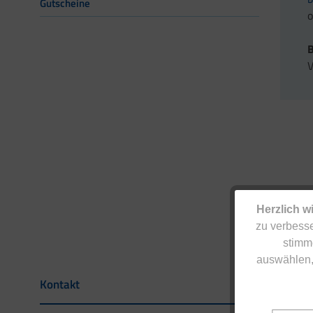
Gutscheine
o
V
Herzlich w
zu verbesse
stimm
auswählen,
Kontakt