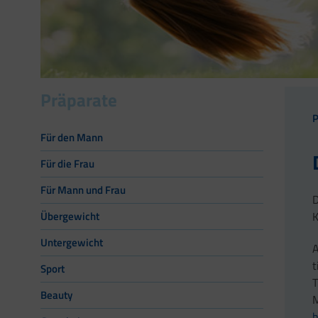
Präparate
P
Für den Mann
Für die Frau
Für Mann und Frau
D
K
Übergewicht
Untergewicht
A
t
Sport
T
Beauty
M
b