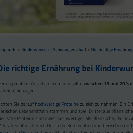
Vitamin A und Vitamin D tragen zur normalen Funktion
Calcium trägt zur normalen Funktion von Verdauungs­e
räparate
Kinderwunsch – Schwangerschaft
Die richtige Ernährun
Die richtige Ernährung bei Kinderwu
er empfohlene Anteil an Proteinen sollte
zwischen 15 und 20 % 
alorien) betragen.
chten Sie darauf
hochwertige Proteine
zu sich zu nehmen. Ein Dr
ierischen Lebensmitteln stammen und zwei Drittel aus pflanzliche
ierische Proteine sind meist hochwertiger als pflanzliche, da i
enschen ähnlicher ist. Durch die Kombination von tierischen und 
iologische Wertigkeit
einer Mahlzeit gesteigert werden. Sinnvolle 