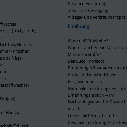
Gesunde Ernährung
Sport und Bewegung
Alltags- und Verbrauchertipps
ffwechsel
Ernährung
chsel (Triglyceride,
)
Was sind Vitalstoffe?
dächtnis/Nerven
Wann brauchen Sie Makro- u
ehnen/Knochen
Mikronährstoffe?
e und Nägel
Das Eucell Konzept
ße
Ernährung früher versus heut
tem
Blick auf den Wandel der
sch
Essgewohnheiten
atstoffwechsel
Nationale Ernährungsberichte
Ernährungslexikon – Ihr
Fatigue)
Nachschlagewerk für Gesundh
Vitalität
en-Haushalt
Lebensmittelzusatzstoffe
Gesunde Ernährung – Die Basi
chaft/Stillzeit