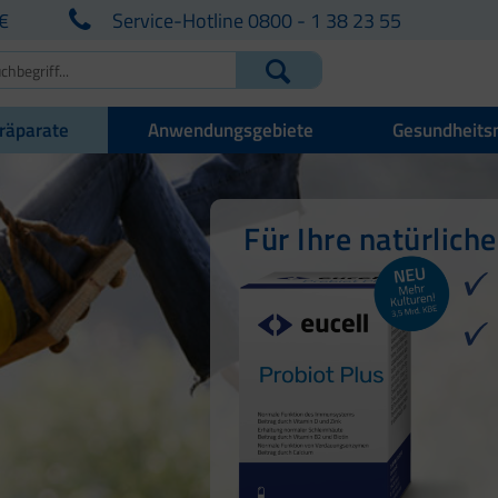
€
Service-Hotline 0800 - 1 38 23 55
räparate
Anwendungsgebiete
Gesundheits
Natürliche Abweh
Für Ihre natürlich