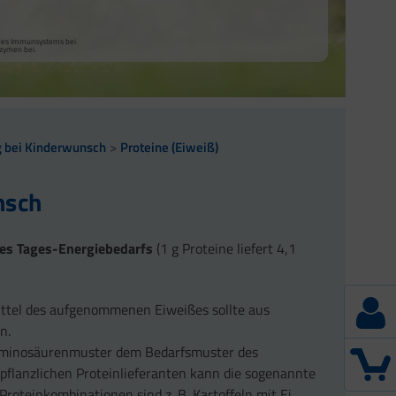
 des Immunsystems bei.
nzymen bei.
g bei Kinderwunsch
Proteine (Eiweiß)
nsch
des Tages-Energiebedarfs
(1 g Proteine liefert 4,1
ittel des aufgenommenen Eiweißes sollte aus
n.
hr Aminosäurenmuster dem Bedarfsmuster des
pflanzlichen Proteinlieferanten kann die sogenannte
Proteinkombinationen sind z. B. Kartoffeln mit Ei