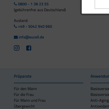
0800 - 1 38 23 55
(gebührenfrei aus Deutschland)
Ausland:
+49 - 5042 940 660
info@eucell.de
Präparate
Anwendun
Für den Mann
Basisverso
Für die Frau
Basisverso
Für Mann und Frau
Anti-Aging
Übergewicht
Antioxidan