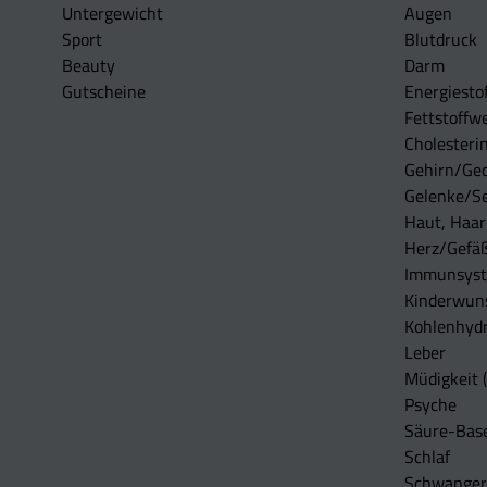
Untergewicht
Augen
Sport
Blutdruck
Beauty
Darm
Gutscheine
Energiesto
Fettstoffwe
Cholesterin
Gehirn/Ge
Gelenke/S
Haut, Haar
Herz/Gefä
Immunsys
Kinderwun
Kohlenhydr
Leber
Müdigkeit (
Psyche
Säure-Bas
Schlaf
Schwangers