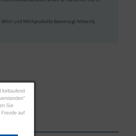
i, Milch und Milchprodukte (bevorzugt fettarm),
 fortlaufend
nverstanden"
en Sie
 Freude auf
Zahlungsarten