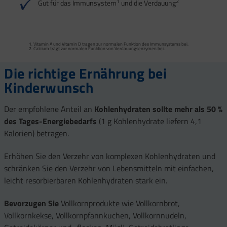
1
2
Gut für das Immunsystem
und die Verdauung
Vitamin A und Vitamin D tragen zur normalen Funktion des Immunsystems bei.
Calcium trägt zur normalen Funktion von Verdauungs­enzymen bei.
Die richtige Ernährung bei
Kinderwunsch
Der empfohlene Anteil an
Kohlenhydraten
sollte mehr als 50 %
des Tages-Energiebedarfs
(1 g Kohlenhydrate liefern 4,1
Kalorien) betragen.
Erhöhen Sie den Verzehr von komplexen Kohlenhydraten und
schränken Sie den Verzehr von Lebensmitteln mit einfachen,
leicht resorbierbaren Kohlenhydraten stark ein.
Bevorzugen Sie
Vollkornprodukte wie Vollkornbrot,
Vollkornkekse, Vollkornpfannkuchen, Vollkornnudeln,