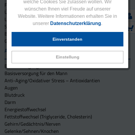
welche Cookies Sie zulassen wollen. Wir
Für Mann und Frau
wünschen Ihnen viel Freude auf unserer
Übergewicht
Website. Weitere Informationen erhalten Sie in
Untergewicht
unserer
Datenschutzerklärung
.
Sport
Beauty
Einverstanden
Gutscheine
Anwendungsgebiete
Einstellung
Basisversorgung für die Frau
Basisversorgung für den Mann
Anti-Aging/Oxidativer Stress – Antioxidantien
Augen
Blutdruck
Darm
Energiestoffwechsel
Fettstoffwechsel (Triglyceride, Cholesterin)
Gehirn/Gedächtnis/Nerven
Gelenke/Sehnen/Knochen