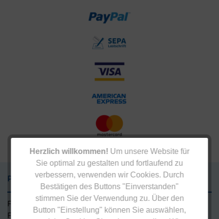
Herzlich willkommen!
Um unsere Website für
Sie optimal zu gestalten und fortlaufend zu
verbessern, verwenden wir Cookies. Durch
Präparate
Bestätigen des Buttons "Einverstanden"
stimmen Sie der Verwendung zu. Über den
Für den Mann
Button "Einstellung" können Sie auswählen,
Für die Frau