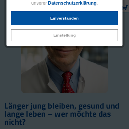
unserer
Datenschutzerklärung
.
Einverstanden
Einstellung
Länger jung bleiben, gesund und
lange leben – wer möchte das
nicht?