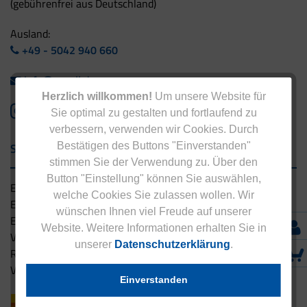
(gebührenfrei aus Deutschland)
Ausland:
+49 - 5042 940 660
info@eucell.de
Herzlich willkommen!
Um unsere Website für
Sie optimal zu gestalten und fortlaufend zu
verbessern, verwenden wir Cookies. Durch
Bestätigen des Buttons "Einverstanden"
Service & Versand
stimmen Sie der Verwendung zu. Über den
Button "Einstellung" können Sie auswählen,
Eucell Gesundheitsservice
welche Cookies Sie zulassen wollen. Wir
Eucell Ernährungscoach
wünschen Ihnen viel Freude auf unserer
Eucell Fitness Coach
Website. Weitere Informationen erhalten Sie in
Versandbedingungen
unserer
Datenschutzerklärung
.
Rücksendung
Versandpartner innerhalb Deutschlands
Einverstanden