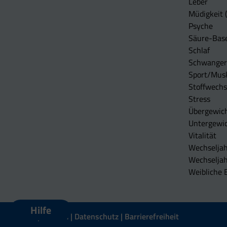
Leber
Müdigkeit (
Psyche
Säure-Bas
Schlaf
Schwangers
Sport/Mus
Stoffwechs
Stress
Übergewic
Untergewi
Vitalität
Wechseljah
Wechselja
Weibliche 
Hilfe
Impressum
Datenschutz
Barrierefreiheit