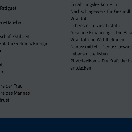
Ernährungslexikon – Ihr
Fatigue)
Nachschlagewerk für Gesundh
Vitalität
en-Haushalt
Lebensmittelzusatzstoffe
Gesunde Ernährung – Die Basi
chaft/Stillzeit
Vitalität und Wohlbefinden
kulatur/Sehnen/Energie
Genussmittel – Genuss bewuss
el
Lebensmittellisten
Phytolexikon – Die Kraft der H
ht
entdecken
cht
re der Frau
hre des Mannes
Brust