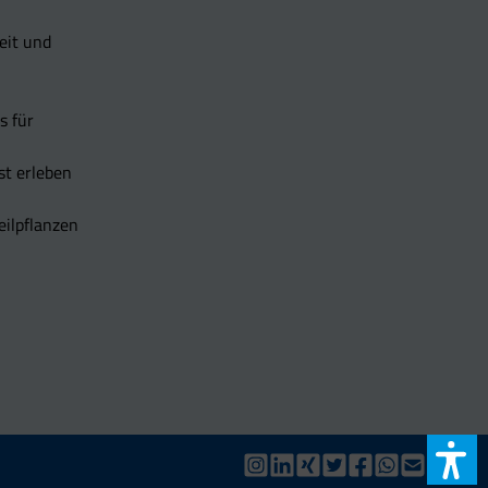
eit und
s für
t erleben
eilpflanzen