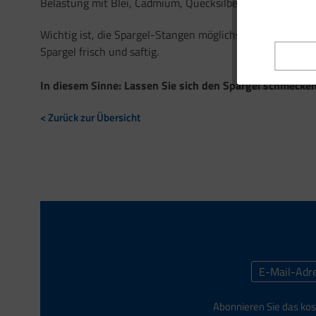
Belastung mit Blei, Cadmium, Quecksilber, Nickel, Arsen 
Wichtig ist, die Spargel-Stangen möglichst frisch zu geni
Spargel frisch und saftig.
In diesem Sinne: Lassen Sie sich den Spargel schmecke
< Zurück zur Übersicht
Abonnieren Sie das kos