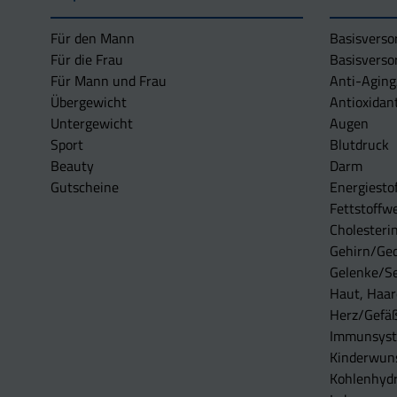
Für den Mann
Basisverso
Für die Frau
Basisverso
Für Mann und Frau
Anti-Aging
Übergewicht
Antioxidan
Untergewicht
Augen
Sport
Blutdruck
Beauty
Darm
Gutscheine
Energiesto
Fettstoffwe
Cholesterin
Gehirn/Ge
Gelenke/S
Haut, Haar
Herz/Gefä
Immunsys
Kinderwun
Kohlenhydr