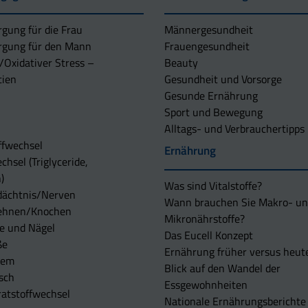
rgung für die Frau
Männergesundheit
rgung für den Mann
Frauengesundheit
/Oxidativer Stress –
Beauty
tien
Gesundheit und Vorsorge
Gesunde Ernährung
Sport und Bewegung
Alltags- und Verbrauchertipps
ffwechsel
Ernährung
chsel (Triglyceride,
)
Was sind Vitalstoffe?
dächtnis/Nerven
Wann brauchen Sie Makro- u
ehnen/Knochen
Mikronährstoffe?
e und Nägel
Das Eucell Konzept
ße
Ernährung früher versus heut
tem
Blick auf den Wandel der
sch
Essgewohnheiten
atstoffwechsel
Nationale Ernährungsberichte