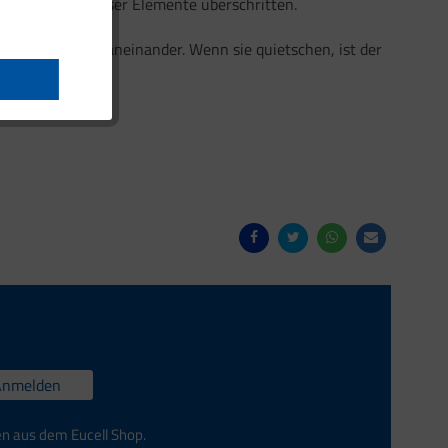
Höchstgehalt dieser Elemente überschritten.
i Spargelstangen aneinander. Wenn sie quietschen, ist der
Anmelden
en aus dem Eucell Shop.