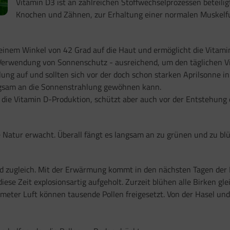
Vitamin D3 ist an zahlreichen Stoffwechselprozessen beteilig
Knochen und Zähnen, zur Erhaltung einer normalen Muskelfu
t einem Winkel von 42 Grad auf die Haut und ermöglicht die Vitam
 Verwendung von Sonnenschutz - ausreichend, um den täglichen V
g auf und sollten sich vor der doch schon starken Aprilsonne in 
ngsam an die Sonnenstrahlung gewöhnen kann.
ie Vitamin D-Produktion, schützt aber auch vor der Entstehung
Natur erwacht. Überall fängt es langsam an zu grünen und zu blüh
 Leid zugleich. Mit der Erwärmung kommt in den nächsten Tagen der
iese Zeit explosionsartig aufgeholt. Zurzeit blühen alle Birken gle
kmeter Luft können tausende Pollen freigesetzt. Von der Hasel un