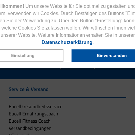
illkommen!
Um unsere Website für Sie optimal zu gestalten und
rn, verwenden wir Cookies. Durch Bestätigen des Buttons "Ei
en Sie der Verwendung zu. Über den Button "Einstellung" könn
Jetzt zum Newsletter anmelden.
 welche Cookies Sie zulassen wollen. Wir wünschen Ihnen viel
unserer Website. Weitere Informationen erhalten Sie in unserer
Datenschutzerklärung
.
Einstellung
Einverstanden
tenlose Eucell Gesundheitsmagazin und verpassen Sie keine Neuigkeit
Die Abmeldung ist jederzeit möglich.
Service & Versand
Eucell Gesundheitsservice
Eucell Ernährungscoach
Eucell Fitness Coach
Versandbedingungen