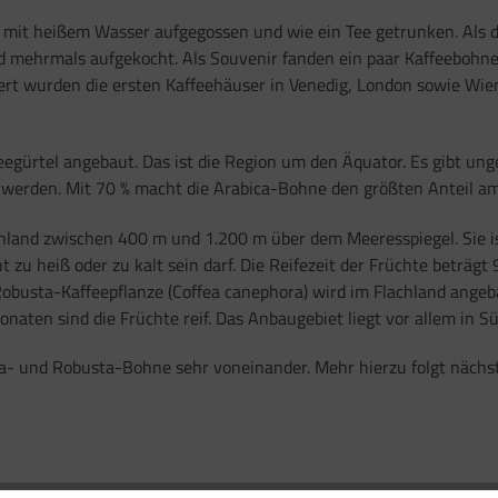
 mit heißem Wasser aufgegossen und wie ein Tee getrunken. Als 
d mehrmals aufgekocht. Als Souvenir fanden ein paar Kaffeebohne
rt wurden die ersten Kaffeehäuser in Venedig, London sowie Wien
gürtel angebaut. Das ist die Region um den Äquator. Es gibt ung
werden. Mit 70 % macht die Arabica-Bohne den größten Anteil am
chland zwischen 400 m und 1.200 m über dem Meeresspiegel. Sie i
zu heiß oder zu kalt sein darf. Die Reifezeit der Früchte beträgt 
obusta-Kaffeepflanze (Coffea canephora) wird im Flachland angeba
onaten sind die Früchte reif. Das Anbaugebiet liegt vor allem in S
a- und Robusta-Bohne sehr voneinander. Mehr hierzu folgt nächst