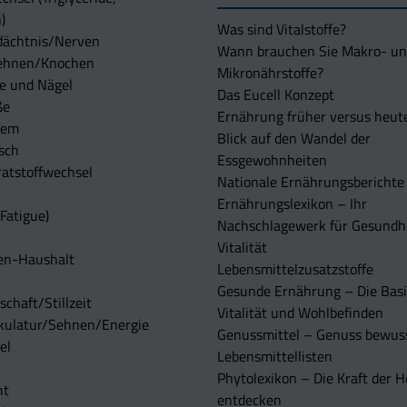
)
Was sind Vitalstoffe?
dächtnis/Nerven
Wann brauchen Sie Makro- u
ehnen/Knochen
Mikronährstoffe?
e und Nägel
Das Eucell Konzept
ße
Ernährung früher versus heut
tem
Blick auf den Wandel der
sch
Essgewohnheiten
atstoffwechsel
Nationale Ernährungsberichte
Ernährungslexikon – Ihr
Fatigue)
Nachschlagewerk für Gesundh
Vitalität
en-Haushalt
Lebensmittelzusatzstoffe
Gesunde Ernährung – Die Basi
chaft/Stillzeit
Vitalität und Wohlbefinden
kulatur/Sehnen/Energie
Genussmittel – Genuss bewuss
el
Lebensmittellisten
Phytolexikon – Die Kraft der H
ht
entdecken