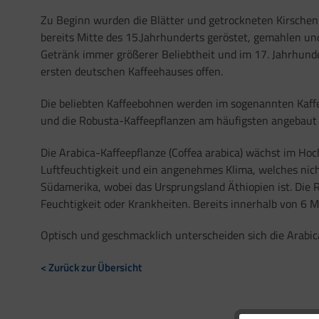
Zu Beginn wurden die Blätter und getrockneten Kirschen
bereits Mitte des 15.Jahrhunderts geröstet, gemahlen un
Getränk immer größerer Beliebtheit und im 17. Jahrhunde
ersten deutschen Kaffeehauses offen.
Die beliebten Kaffeebohnen werden im sogenannten Kaffee
und die Robusta-Kaffeepflanzen am häufigsten angebaut 
Die Arabica-Kaffeepflanze (Coffea arabica) wächst im Ho
Luftfeuchtigkeit und ein angenehmes Klima, welches nicht 
Südamerika, wobei das Ursprungsland Äthiopien ist. Die R
Feuchtigkeit oder Krankheiten. Bereits innerhalb von 6 M
Optisch und geschmacklich unterscheiden sich die Arabic
< Zurück zur Übersicht