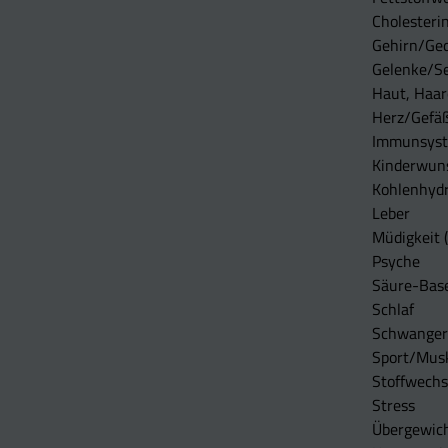
Cholesterin
Gehirn/Ge
Gelenke/S
Haut, Haar
Herz/Gefä
Immunsys
Kinderwun
Kohlenhydr
Leber
Müdigkeit (
Psyche
Säure-Bas
Schlaf
Schwangers
Sport/Mus
Stoffwechs
Stress
Übergewic