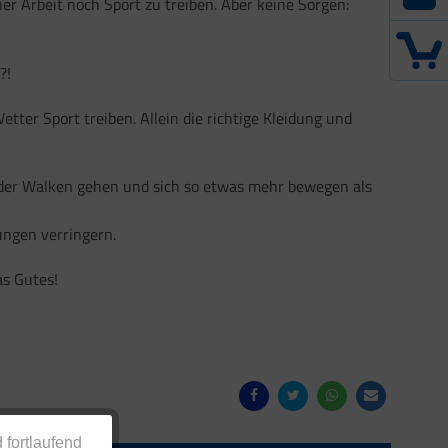
er Arbeit noch Sport zu treiben. Aber keine Sorgen:
?!
ter Sport treiben. Allein die richtige Kleidung und
 oder Walken gehen und sich so etwas mehr bewegen als
ungen verringern.
as Gutes!
 fortlaufend