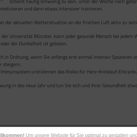
scheint häufig schwierig zu sein, unter der Woche nach getan
motivieren und dann etwas intensiver trainieren.
 der aktuellen Wettersituation an der frischen Luft aktiv zu sein
 der Universität Münster, kann jeder gesunde Mensch bei jedem Wet
oder der Dunkelheit ist geboten.
auch in Ordnung, wenn Sie anfangs erst einmal intensiv Spazieren
r steigern.
Ihr Immunsystem und können das Risiko für Herz-Kreislauf-Erkrank
wung in das neue Jahr und tun Sie sich und Ihrer Gesundheit etw
illkommen!
Um unsere Website für Sie optimal zu gestalten und