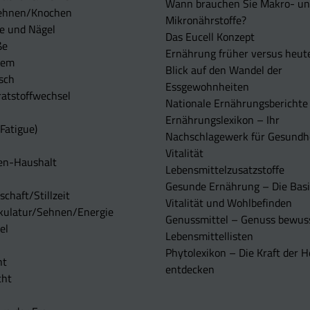
Wann brauchen Sie Makro- u
ehnen/Knochen
Mikronährstoffe?
e und Nägel
Das Eucell Konzept
ße
Ernährung früher versus heut
tem
Blick auf den Wandel der
sch
Essgewohnheiten
atstoffwechsel
Nationale Ernährungsberichte
Ernährungslexikon – Ihr
Fatigue)
Nachschlagewerk für Gesundh
Vitalität
en-Haushalt
Lebensmittelzusatzstoffe
Gesunde Ernährung – Die Basi
chaft/Stillzeit
Vitalität und Wohlbefinden
kulatur/Sehnen/Energie
Genussmittel – Genuss bewuss
el
Lebensmittellisten
Phytolexikon – Die Kraft der H
ht
entdecken
cht