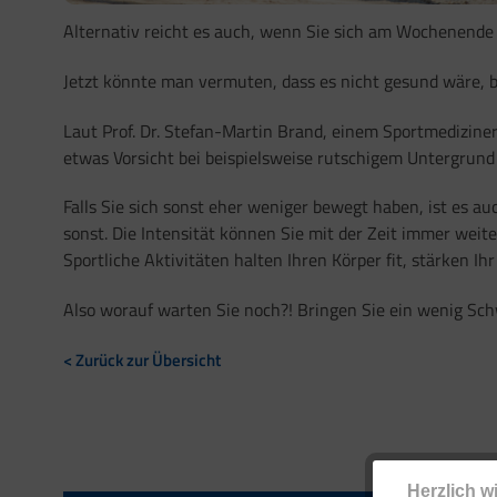
Alternativ reicht es auch, wenn Sie sich am Wochenende 
Jetzt könnte man vermuten, dass es nicht gesund wäre, bei
Laut Prof. Dr. Stefan-Martin Brand, einem Sportmediziner
etwas Vorsicht bei beispielsweise rutschigem Untergrund 
Falls Sie sich sonst eher weniger bewegt haben, ist es 
sonst. Die Intensität können Sie mit der Zeit immer weite
Sportliche Aktivitäten halten Ihren Körper fit, stärken 
Also worauf warten Sie noch?! Bringen Sie ein wenig Sch
< Zurück zur Übersicht
Herzlich w