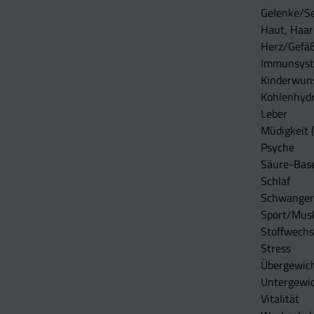
Gelenke/S
Haut, Haar
Herz/Gefä
Immunsys
Kinderwun
Kohlenhydr
Leber
Müdigkeit (
Psyche
Säure-Bas
Schlaf
Schwangers
Sport/Mus
Stoffwechs
Stress
Übergewic
Untergewi
Vitalität