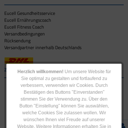
Eucell Gesundheitsservice
Eucell Ernährungscoach
Eucell Fitness Coach
Versandbedingungen
Rücksendung
Versandpartner innerhalb Deutschlands
Zahlungsarten
Herzlich willkommen!
Um unsere Website für
Sie optimal zu gestalten und fortlaufend zu
verbessern, verwenden wir Cookies. Durch
Bestätigen des Buttons "Einverstanden"
stimmen Sie der Verwendung zu. Über den
Button "Einstellung" können Sie auswählen,
welche Cookies Sie zulassen wollen. Wir
wünschen Ihnen viel Freude auf unserer
Website. Weitere Informationen erhalten Sie in