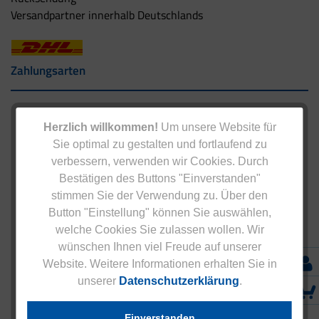
Versandpartner innerhalb Deutschlands
Zahlungsarten
Herzlich willkommen!
Um unsere Website für
Sie optimal zu gestalten und fortlaufend zu
verbessern, verwenden wir Cookies. Durch
Bestätigen des Buttons "Einverstanden"
stimmen Sie der Verwendung zu. Über den
Button "Einstellung" können Sie auswählen,
welche Cookies Sie zulassen wollen. Wir
wünschen Ihnen viel Freude auf unserer
Website. Weitere Informationen erhalten Sie in
unserer
Datenschutzerklärung
.
Einverstanden