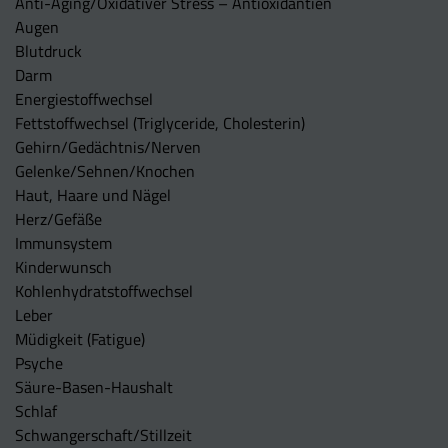
Anti-Aging/Oxidativer Stress – Antioxidantien
Augen
Blutdruck
Darm
Energiestoffwechsel
Fettstoffwechsel (Triglyceride, Cholesterin)
Gehirn/Gedächtnis/Nerven
Gelenke/Sehnen/Knochen
Haut, Haare und Nägel
Herz/Gefäße
Immunsystem
Kinderwunsch
Kohlenhydratstoffwechsel
Leber
Müdigkeit (Fatigue)
Psyche
Säure-Basen-Haushalt
Schlaf
Schwangerschaft/Stillzeit