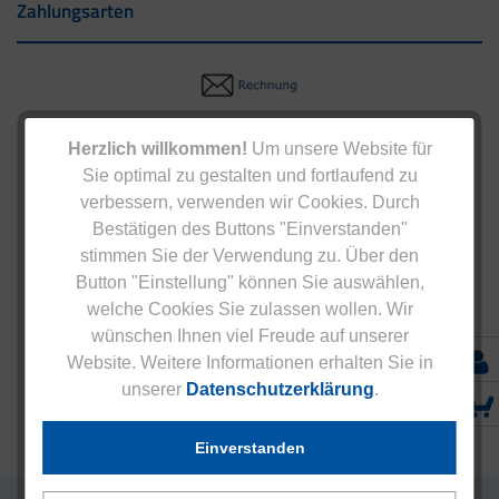
Zahlungsarten
Herzlich willkommen!
Um unsere Website für
Sie optimal zu gestalten und fortlaufend zu
verbessern, verwenden wir Cookies. Durch
Bestätigen des Buttons "Einverstanden"
stimmen Sie der Verwendung zu. Über den
Button "Einstellung" können Sie auswählen,
welche Cookies Sie zulassen wollen. Wir
wünschen Ihnen viel Freude auf unserer
Website. Weitere Informationen erhalten Sie in
unserer
Datenschutzerklärung
.
Einverstanden