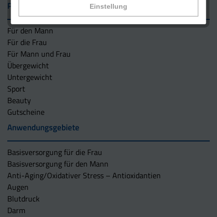
Präparate
Einstellung
Für den Mann
Für die Frau
Für Mann und Frau
Übergewicht
Untergewicht
Sport
Beauty
Gutscheine
Anwendungsgebiete
Basisversorgung für die Frau
Basisversorgung für den Mann
Anti-Aging/Oxidativer Stress – Antioxidantien
Augen
Blutdruck
Darm