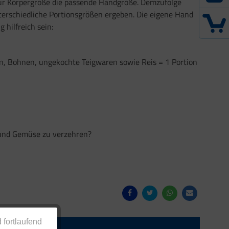
 zur Körpergröße die passende Handgröße. Demzufolge
erschiedliche Portionsgrößen ergeben. Die eigene Hand
 hilfreich sein:
eln, Bohnen, ungekochte Teigwaren sowie Reis = 1 Portion
t und Gemüse zu verzehren?
 fortlaufend