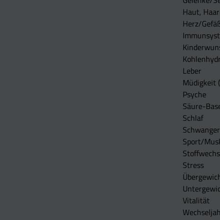
Gelenke/S
Haut, Haar
Herz/Gefä
Immunsys
Kinderwun
Kohlenhydr
Leber
Müdigkeit (
Psyche
Säure-Bas
Schlaf
Schwangers
Sport/Mus
Stoffwechs
Stress
Übergewic
Untergewi
Vitalität
Wechseljah