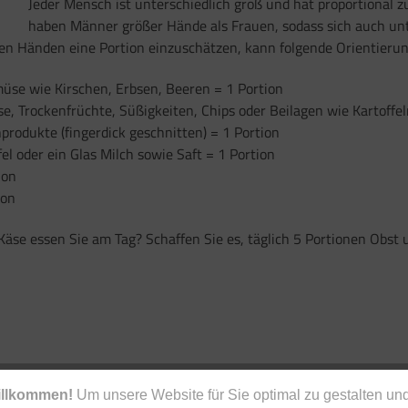
Jeder Mensch ist unterschiedlich groß und hat proportional
haben Männer größer Hände als Frauen, sodass sich auch unt
den Händen eine Portion einzuschätzen, kann folgende Orientierung
müse wie Kirschen, Erbsen, Beeren = 1 Portion
sse, Trockenfrüchte, Süßigkeiten, Chips oder Beilagen wie Kartoff
hprodukte (fingerdick geschnitten) = 1 Portion
fel oder ein Glas Milch sowie Saft = 1 Portion
ion
ion
 Käse essen Sie am Tag? Schaffen Sie es, täglich 5 Portionen Obs
illkommen!
Um unsere Website für Sie optimal zu gestalten und