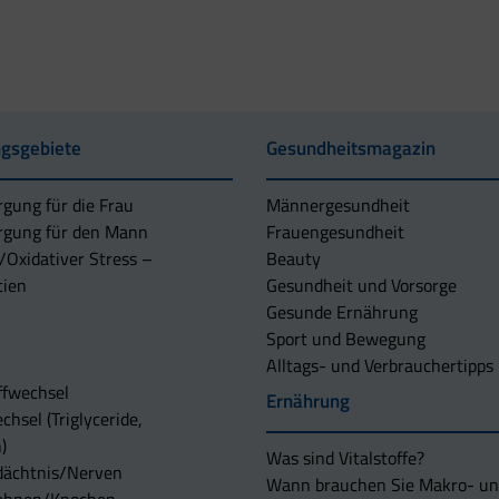
gsgebiete
Gesundheitsmagazin
rgung für die Frau
Männergesundheit
rgung für den Mann
Frauengesundheit
/Oxidativer Stress –
Beauty
tien
Gesundheit und Vorsorge
Gesunde Ernährung
Sport und Bewegung
Alltags- und Verbrauchertipps
ffwechsel
Ernährung
chsel (Triglyceride,
)
Was sind Vitalstoffe?
dächtnis/Nerven
Wann brauchen Sie Makro- u