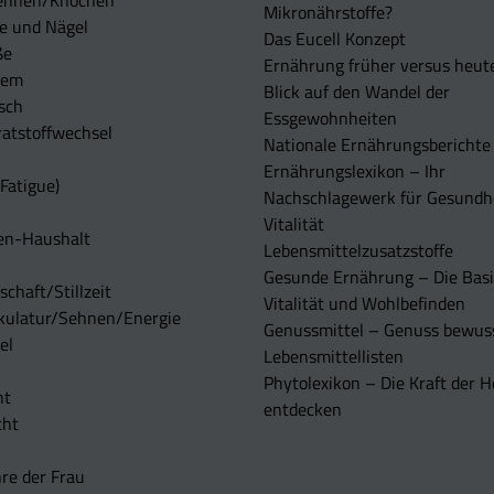
ehnen/Knochen
Mikronährstoffe?
e und Nägel
Das Eucell Konzept
ße
Ernährung früher versus heut
tem
Blick auf den Wandel der
sch
Essgewohnheiten
atstoffwechsel
Nationale Ernährungsberichte
Ernährungslexikon – Ihr
Fatigue)
Nachschlagewerk für Gesundh
Vitalität
en-Haushalt
Lebensmittelzusatzstoffe
Gesunde Ernährung – Die Basi
chaft/Stillzeit
Vitalität und Wohlbefinden
kulatur/Sehnen/Energie
Genussmittel – Genuss bewuss
el
Lebensmittellisten
Phytolexikon – Die Kraft der H
ht
entdecken
cht
re der Frau