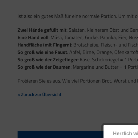
ist also ein gutes Maß für eine normale Portion. Um mit 
Zwei Hände gefüllt mit
: Salaten, kleinerem Obst und Ge
Eine Hand voll
: Müsli, Tomaten, Gurke, Paprika, Eier, Nü
Handfläche (mit Fingern)
: Brotscheibe, Fleisch- und Fisc
So groß wie eine Faust
: Apfel, Birne, Orange, Ofenkartof
So groß wie der Zeigefinger
: Käse, Schokoriegel = 1 Port
So groß wie der Daumen
: Margarine und Butter = 1 Port
Probieren Sie es aus. Wie viel Portionen Brot, Wurst und
< Zurück zur Übersicht
Herzlich w