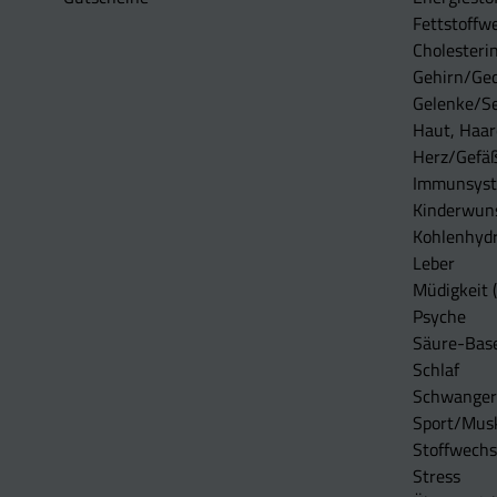
Fettstoffwe
Cholesterin
Gehirn/Ge
Gelenke/S
Haut, Haar
Herz/Gefä
Immunsys
Kinderwun
Kohlenhydr
Leber
Müdigkeit (
Psyche
Säure-Bas
Schlaf
Schwangers
Sport/Mus
Stoffwechs
Stress