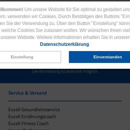
illkommen!
Um unsere Website für Sie optimal zu gestalten und
rn, verwenden wir Cookies. Durch Bestätigen des Buttons "Ei
en Sie der Verwendung zu. Über den Button "Einstellung" könn
Jetzt zum Newsletter anmelden.
 welche Cookies Sie zulassen wollen. Wir wünschen Ihnen viel
unserer Website. Weitere Informationen erhalten Sie in unserer
Datenschutzerklärung
.
Einstellung
Einverstanden
tenlose Eucell Gesundheitsmagazin und verpassen Sie keine Neuigkeit
Die Abmeldung ist jederzeit möglich.
Service & Versand
Eucell Gesundheitsservice
Eucell Ernährungscoach
Eucell Fitness Coach