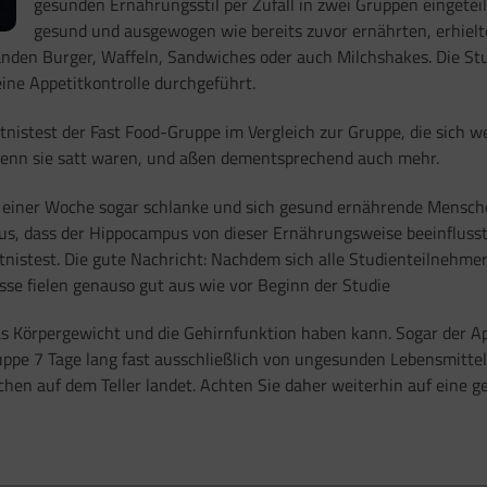
gesunden Ernährungsstil per Zufall in zwei Gruppen eingetei
gesund und ausgewogen wie bereits zuvor ernährten, erhielt
anden Burger, Waffeln, Sandwiches oder auch Milchshakes. Die Stu
ine Appetitkontrolle durchgeführt.
tnistest der Fast Food-Gruppe im Vergleich zur Gruppe, die sich w
wenn sie satt waren, und aßen dementsprechend auch mehr.
h einer Woche sogar schlanke und sich gesund ernährende Mensch
aus, dass der Hippocampus von dieser Ernährungsweise beeinflusst
tnistest. Die gute Nachricht: Nachdem sich alle Studienteilnehm
sse fielen genauso gut aus wie vor Beginn der Studie
as Körpergewicht und die Gehirnfunktion haben kann. Sogar der App
ppe 7 Tage lang fast ausschließlich von ungesunden Lebensmitteln 
uchen auf dem Teller landet. Achten Sie daher weiterhin auf eine