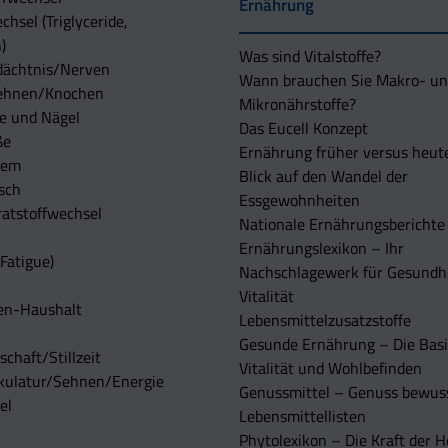
Ernährung
chsel (Triglyceride,
)
Was sind Vitalstoffe?
dächtnis/Nerven
Wann brauchen Sie Makro- u
ehnen/Knochen
Mikronährstoffe?
e und Nägel
Das Eucell Konzept
ße
Ernährung früher versus heut
tem
Blick auf den Wandel der
sch
Essgewohnheiten
atstoffwechsel
Nationale Ernährungsberichte
Ernährungslexikon – Ihr
Fatigue)
Nachschlagewerk für Gesundh
Vitalität
en-Haushalt
Lebensmittelzusatzstoffe
Gesunde Ernährung – Die Basi
chaft/Stillzeit
Vitalität und Wohlbefinden
kulatur/Sehnen/Energie
Genussmittel – Genuss bewuss
el
Lebensmittellisten
Phytolexikon – Die Kraft der H