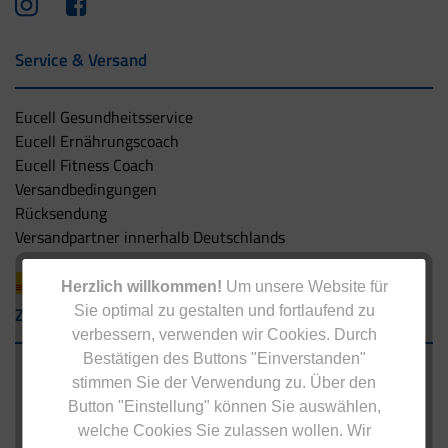
Service & Versand
Eucell Gesundheitsservice
Eucell Ernährungscoach
Eucell Fitness Coach
Versandbedingungen
Rücksendung
Versandpartner innerhalb Deutschlands
Herzlich willkommen!
Um unsere Website für
Sie optimal zu gestalten und fortlaufend zu
Zahlungsarten
verbessern, verwenden wir Cookies. Durch
Bestätigen des Buttons "Einverstanden"
stimmen Sie der Verwendung zu. Über den
Button "Einstellung" können Sie auswählen,
welche Cookies Sie zulassen wollen. Wir