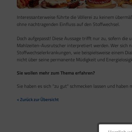
Interessanterweise führte die Völlerei zu keinem übermä
ohne nachtragenden Einfluss auf den Stoffwechsel.
Doch aufgepasst! Diese Aussage trifft nur zu, sofern die 
Mahlzeiten-Ausrutscher interpretiert werden. Wer sich nich
Stoffwechselerkrankungen, wie beispielsweise einem Diab
nicht über seine permanente Müdigkeit und Energielosigk
Sie wollen mehr zum Thema erfahren?
Sie haben es sich "zu gut" schmecken lassen und haben 
< Zurück zur Übersicht