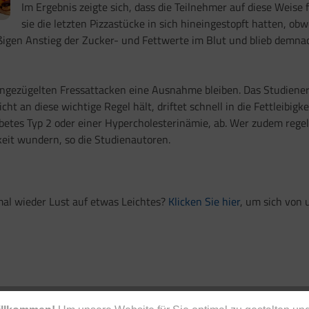
Im Ergebnis zeigte sich, dass die Teilnehmer auf diese Weise
sie die letzten Pizzastücke in sich hineingestopft hatten, obw
ßigen Anstieg der Zucker- und Fettwerte im Blut und blieb demna
ungezügelten Fressattacken eine Ausnahme bleiben. Das Studienergeb
t an diese wichtige Regel hält, driftet schnell in die Fettleibigk
etes Typ 2 oder einer Hypercholesterinämie, ab. Wer zudem regel
eit wundern, so die Studienautoren.
mal wieder Lust auf etwas Leichtes?
Klicken Sie hier
, um sich von