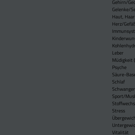
Gehirn/Ge
Gelenke/S
Haut, Haar
Herz/Gefä
Immunsys
Kinderwun
Kohlenhydr
Leber
Müdigkeit (
Psyche
Säure-Bas
Schlaf
Schwangers
Sport/Mus
Stoffwechs
Stress
Übergewic
Untergewi
Vitalität