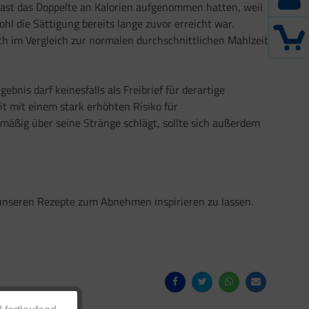
 fast das Doppelte an Kalorien aufgenommen hatten, weil
ohl die Sättigung bereits lange zuvor erreicht war.
ch im Vergleich zur normalen durchschnittlichen Mahlzeit
nis darf keinesfalls als Freibrief für derartige
eit mit einem stark erhöhten Risiko für
mäßig über seine Stränge schlägt, sollte sich außerdem
 unseren Rezepte zum Abnehmen inspirieren zu lassen.