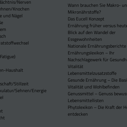
dächtnis/Nerven
Wann brauchen Sie Makro- u
ehnen/Knochen
Mikronährstoffe?
e und Nägel
Das Eucell Konzept
ße
Ernährung früher versus heut
tem
Blick auf den Wandel der
sch
Essgewohnheiten
atstoffwechsel
Nationale Ernährungsberichte
Ernährungslexikon – Ihr
Fatigue)
Nachschlagewerk für Gesundh
Vitalität
en-Haushalt
Lebensmittelzusatzstoffe
Gesunde Ernährung – Die Basi
chaft/Stillzeit
Vitalität und Wohlbefinden
kulatur/Sehnen/Energie
Genussmittel – Genuss bewuss
el
Lebensmittellisten
Phytolexikon – Die Kraft der H
ht
entdecken
cht