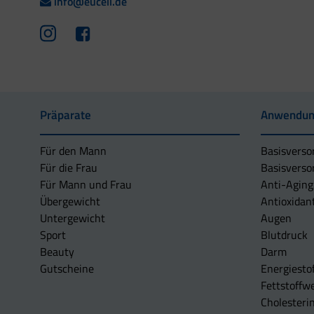
info@eucell.de
Präparate
Anwendun
Für den Mann
Basisverso
Für die Frau
Basisverso
Für Mann und Frau
Anti-Aging
Übergewicht
Antioxidan
Untergewicht
Augen
Sport
Blutdruck
Beauty
Darm
Gutscheine
Energiesto
Fettstoffwe
Cholesterin