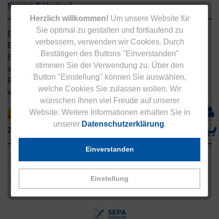
Service & Versand
Herzlich willkommen!
Um unsere Website für
Sie optimal zu gestalten und fortlaufend zu
Eucell Gesundheitsservice
verbessern, verwenden wir Cookies. Durch
Eucell Ernährungscoach
Bestätigen des Buttons "Einverstanden"
Eucell Fitness Coach
stimmen Sie der Verwendung zu. Über den
Versandbedingungen
Button "Einstellung" können Sie auswählen,
Rücksendung
welche Cookies Sie zulassen wollen. Wir
Versandpartner innerhalb Deutschlands
wünschen Ihnen viel Freude auf unserer
Website. Weitere Informationen erhalten Sie in
unserer
Datenschutzerklärung
.
Zahlungsarten
Einverstanden
Einstellung