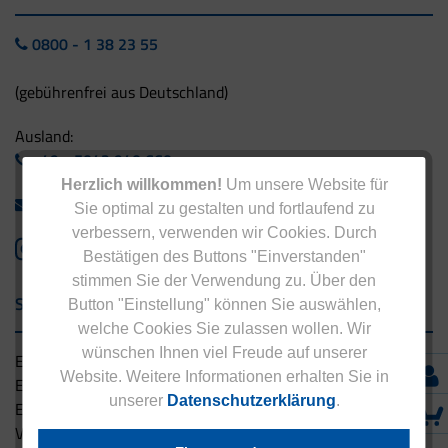
0800 - 1 38 23 55
(gebührenfrei aus Deutschland)
Ausland:
+49 - 5042 940 660
Herzlich willkommen!
Um unsere Website für
info@eucell.de
Sie optimal zu gestalten und fortlaufend zu
verbessern, verwenden wir Cookies. Durch
Bestätigen des Buttons "Einverstanden"
stimmen Sie der Verwendung zu. Über den
Service & Versand
Button "Einstellung" können Sie auswählen,
welche Cookies Sie zulassen wollen. Wir
wünschen Ihnen viel Freude auf unserer
Eucell Gesundheitsservice
Website. Weitere Informationen erhalten Sie in
Eucell Ernährungscoach
unserer
Datenschutzerklärung
.
Eucell Fitness Coach
Versandbedingungen