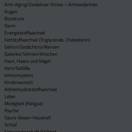
Anti-Aging/Oxidativer Stress – Antioxidantien
Augen
Blutdruck
Darm
Energiestoffwechsel
Fettstoffwechsel (Triglyceride, Cholesterin)
Gehirn/Gedächtnis/Nerven
Gelenke/Sehnen/Knochen
Haut, Haare und Nägel
Herz/Gefäße
Immunsystem
Kinderwunsch
Kohlenhydratstoffwechsel
Leber
Müdigkeit (Fatigue)
Psyche
Säure-Basen-Haushalt
Schlaf
Schwangerschaft/Stillzeit