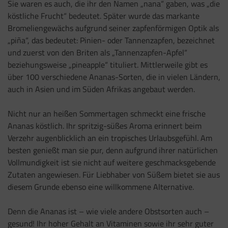
Sie waren es auch, die ihr den Namen „nana“ gaben, was „die
köstliche Frucht“ bedeutet. Später wurde das markante
Bromeliengewächs aufgrund seiner zapfenförmigen Optik als
„piña“, das bedeutet: Pinien- oder Tannenzapfen, bezeichnet
und zuerst von den Briten als „Tannenzapfen-Apfel“
beziehungsweise „pineapple“ tituliert. Mittlerweile gibt es
über 100 verschiedene Ananas-Sorten, die in vielen Ländern,
auch in Asien und im Süden Afrikas angebaut werden.
Nicht nur an heißen Sommertagen schmeckt eine frische
Ananas köstlich. Ihr spritzig-süßes Aroma erinnert beim
Verzehr augenblicklich an ein tropisches Urlaubsgefühl. Am
besten genießt man sie pur, denn aufgrund ihrer natürlichen
Vollmundigkeit ist sie nicht auf weitere geschmacksgebende
Zutaten angewiesen. Für Liebhaber von Süßem bietet sie aus
diesem Grunde ebenso eine willkommene Alternative.
Denn die Ananas ist – wie viele andere Obstsorten auch –
gesund! Ihr hoher Gehalt an Vitaminen sowie ihr sehr guter