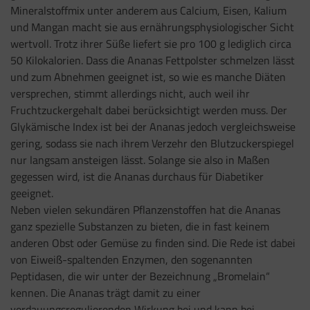
Mineralstoffmix unter anderem aus Calcium, Eisen, Kalium
und Mangan macht sie aus ernährungsphysiologischer Sicht
wertvoll. Trotz ihrer Süße liefert sie pro 100 g lediglich circa
50 Kilokalorien. Dass die Ananas Fettpolster schmelzen lässt
und zum Abnehmen geeignet ist, so wie es manche Diäten
versprechen, stimmt allerdings nicht, auch weil ihr
Fruchtzuckergehalt dabei berücksichtigt werden muss. Der
Glykämische Index ist bei der Ananas jedoch vergleichsweise
gering, sodass sie nach ihrem Verzehr den Blutzuckerspiegel
nur langsam ansteigen lässt. Solange sie also in Maßen
gegessen wird, ist die Ananas durchaus für Diabetiker
geeignet.
Neben vielen sekundären Pflanzenstoffen hat die Ananas
ganz spezielle Substanzen zu bieten, die in fast keinem
anderen Obst oder Gemüse zu finden sind. Die Rede ist dabei
von Eiweiß-spaltenden Enzymen, den sogenannten
Peptidasen, die wir unter der Bezeichnung „Bromelain“
kennen. Die Ananas trägt damit zu einer
verdauungsregulierenden Wirkung bei und kann bei