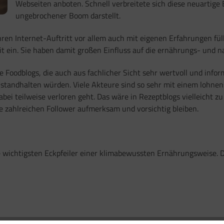
Webseiten anboten. Schnell verbreitete sich diese neuartige
ungebrochener Boom darstellt.
hren Internet-Auftritt vor allem auch mit eigenen Erfahrungen fül
t ein. Sie haben damit großen Einfluss auf die ernährungs- und n
 Foodblogs, die auch aus fachlicher Sicht sehr wertvoll und infor
t standhalten würden. Viele Akteure sind so sehr mit einem lohn
bei teilweise verloren geht. Das wäre in Rezeptblogs vielleicht z
 zahlreichen Follower aufmerksam und vorsichtig bleiben.
 die wichtigsten Eckpfeiler einer klimabewussten Ernährungsweise. 