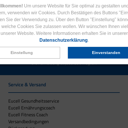
illkommen!
Um unsere Website für Sie optimal zu gestalten und
rn, verwenden wir Cookies. Durch Bestätigen des Buttons "Ei
en Sie der Verwendung zu. Über den Button "Einstellung" könn
Jetzt zum Newsletter anmelden.
 welche Cookies Sie zulassen wollen. Wir wünschen Ihnen viel
unserer Website. Weitere Informationen erhalten Sie in unserer
Datenschutzerklärung
.
Einstellung
Einverstanden
tenlose Eucell Gesundheitsmagazin und verpassen Sie keine Neuigkeit
Die Abmeldung ist jederzeit möglich.
Service & Versand
Eucell Gesundheitsservice
Eucell Ernährungscoach
Eucell Fitness Coach
Versandbedingungen