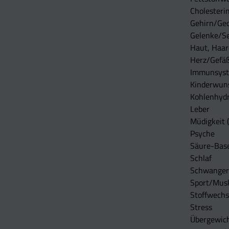
Cholesterin
Gehirn/Ge
Gelenke/S
Haut, Haar
Herz/Gefä
Immunsys
Kinderwun
Kohlenhydr
Leber
Müdigkeit (
Psyche
Säure-Bas
Schlaf
Schwangers
Sport/Mus
Stoffwechs
Stress
Übergewic