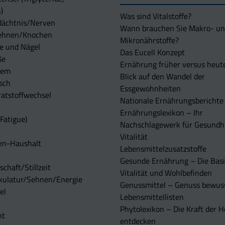
)
Was sind Vitalstoffe?
dächtnis/Nerven
Wann brauchen Sie Makro- u
ehnen/Knochen
Mikronährstoffe?
e und Nägel
Das Eucell Konzept
ße
Ernährung früher versus heut
tem
Blick auf den Wandel der
sch
Essgewohnheiten
atstoffwechsel
Nationale Ernährungsberichte
Ernährungslexikon – Ihr
Fatigue)
Nachschlagewerk für Gesundh
Vitalität
en-Haushalt
Lebensmittelzusatzstoffe
Gesunde Ernährung – Die Basi
chaft/Stillzeit
Vitalität und Wohlbefinden
kulatur/Sehnen/Energie
Genussmittel – Genuss bewuss
el
Lebensmittellisten
Phytolexikon – Die Kraft der H
ht
entdecken