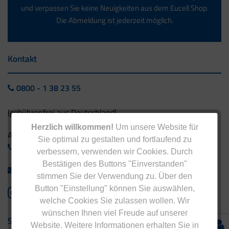
und verpassen Sie keine Neuigkeiten aus dem Eucell Shop.
Die Abmeldung ist jederzeit möglich.
Kontakt
0800 - 1 38 23 55
(gebührenfrei aus Deutschland)
Herzlich willkommen!
Um unsere Website für
Ausland:
Sie optimal zu gestalten und fortlaufend zu
+49 - 5042 940 660
verbessern, verwenden wir Cookies. Durch
Bestätigen des Buttons "Einverstanden"
info@eucell.de
stimmen Sie der Verwendung zu. Über den
Button "Einstellung" können Sie auswählen,
welche Cookies Sie zulassen wollen. Wir
wünschen Ihnen viel Freude auf unserer
Service & Versand
Website. Weitere Informationen erhalten Sie in