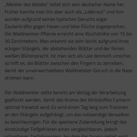
„Meister des Waldes" leitet sich sein deutscher Name her.
Früher kannte man ihn aber auch als „Labkraut" und ihm
wurden aufgrund seines typischen Geruchs sogar
Zauberkräfte gegen Hexen und böse Flüche zugesprochen.
Die Waldmeister-Pflanze erreicht eine Wuchshöhe von 15 bis
30 Zentimetern. Man erkennt sie sehr leicht aufgrund ihres
eckigen Stängels, der abstehenden Blätter und der feinen
weißen Blütenpracht. Ist man sich als Laie dennoch unsicher,
so hilft es, die Blätter zwischen den Fingern zu zerreiben,
damit der unverwechselbare Waldmeister-Geruch in die Nase
strömen kann.
Der Waldmeister sollte bereits am Vortag der Verarbeitung
gepflückt werden, damit das Aroma des Wirkstoffes Cumarin
optimal freisetzt wird. Es wird einen Tag lang zum Trocknen
an den Stängeln aufgehängt, um das notwendige Verwelken
zu beschleunigen. Für die spontane Zubereitung bringt das
einstündige Tiefgefrieren einen vergleichbaren, jedoch
schnelleren Zerfallsprozess, bei dem das Aroma gelöst wird.