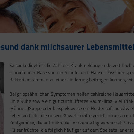
esund dank milchsaurer Lebensmitte
Saisonbedingt ist die Zahl der Krankmeldungen derzeit hoc
schniefender Nase von der Schule nach Hause. Dass hier spe
Bakterienstämmen zu einer Linderung beitragen können, wis
Bei grippeähnlichen Symptomen helfen zahlreiche Hausmittel
Linie Ruhe sowie ein gut durchlüftetes Raumklima, viel Trin
(Hühner-)Suppe oder beispielsweise ein Hustensaft aus Zwie
Lebensmitteln, die unsere Abwehrkräfte gezielt fokussieren. 
Kohlgemüse, die antimikrobiell wirkende Ingwerwurzel, Nüss
Hülsenfrüchte, die folglich häufiger auf dem Speiseteller ersc