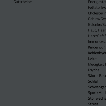
Gutscheine
Energiesto
Fettstoffwe
Cholesterin
Gehirn/Ge
Gelenke/S
Haut, Haar
Herz/Gefä
Immunsys
Kinderwun
Kohlenhydr
Leber
Müdigkeit (
Psyche
Säure-Bas
Schlaf
Schwangers
Sport/Mus
Stoffwechs
Stress