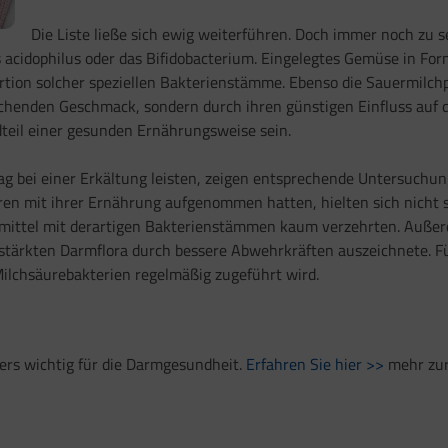
Die Liste ließe sich ewig weiterführen. Doch immer noch zu 
s acidophilus oder das Bifidobacterium. Eingelegtes Gemüse in F
rtion solcher speziellen Bakterienstämme. Ebenso die Sauermilchp
ischenden Geschmack, sondern durch ihren günstigen Einfluss auf
dteil einer gesunden Ernährungsweise sein.
g bei einer Erkältung leisten, zeigen entsprechende Untersuchung
n mit ihrer Ernährung aufgenommen hatten, hielten sich nicht s
nsmittel mit derartigen Bakterienstämmen kaum verzehrten. Außer
gestärkten Darmflora durch bessere Abwehrkräften auszeichnete. Fü
ilchsäurebakterien regelmäßig zugeführt wird.
rs wichtig für die Darmgesundheit.
Erfahren Sie hier >>
mehr zur