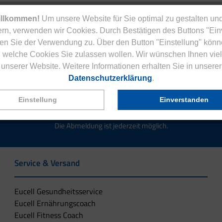
illkommen!
Um unsere Website für Sie optimal zu gestalten und
rn, verwenden wir Cookies. Durch Bestätigen des Buttons "Ei
en Sie der Verwendung zu. Über den Button "Einstellung" könn
Jetzt zum Newsletter anmelden.
 welche Cookies Sie zulassen wollen. Wir wünschen Ihnen viel
unserer Website. Weitere Informationen erhalten Sie in unserer
Datenschutzerklärung
.
Einstellung
Einverstanden
tenlose Eucell Gesundheitsmagazin und verpassen Sie keine Neuigkeit
Die Abmeldung ist jederzeit möglich.
Service & Versand
Eucell Gesundheitsservice
Eucell Ernährungscoach
Eucell Fitness Coach