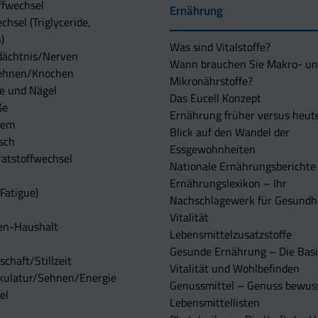
ffwechsel
Ernährung
chsel (Triglyceride,
)
Was sind Vitalstoffe?
dächtnis/Nerven
Wann brauchen Sie Makro- u
ehnen/Knochen
Mikronährstoffe?
e und Nägel
Das Eucell Konzept
ße
Ernährung früher versus heut
tem
Blick auf den Wandel der
sch
Essgewohnheiten
atstoffwechsel
Nationale Ernährungsberichte
Ernährungslexikon – Ihr
Fatigue)
Nachschlagewerk für Gesundh
Vitalität
en-Haushalt
Lebensmittelzusatzstoffe
Gesunde Ernährung – Die Basi
chaft/Stillzeit
Vitalität und Wohlbefinden
kulatur/Sehnen/Energie
Genussmittel – Genuss bewuss
el
Lebensmittellisten