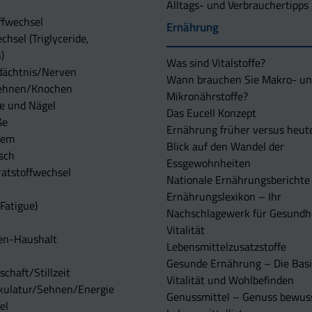
Alltags- und Verbrauchertipps
ffwechsel
Ernährung
chsel (Triglyceride,
)
Was sind Vitalstoffe?
dächtnis/Nerven
Wann brauchen Sie Makro- u
ehnen/Knochen
Mikronährstoffe?
e und Nägel
Das Eucell Konzept
ße
Ernährung früher versus heut
tem
Blick auf den Wandel der
sch
Essgewohnheiten
atstoffwechsel
Nationale Ernährungsberichte
Ernährungslexikon – Ihr
Fatigue)
Nachschlagewerk für Gesundh
Vitalität
en-Haushalt
Lebensmittelzusatzstoffe
Gesunde Ernährung – Die Basi
chaft/Stillzeit
Vitalität und Wohlbefinden
kulatur/Sehnen/Energie
Genussmittel – Genuss bewuss
el