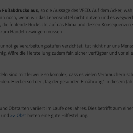
en Fußabdrucks aus
, so die Aussage des VFED. Auf dem Acker, wäh
ann noch, wenn wir das Lebensmittel nicht nutzen und es wegwerf
, die fehlende Rücksicht auf das Klima und dessen Konsequenze
n zum Handeln zwingen müssen.
auf unnötige Verarbeitungsstufen verzichtet, tut nicht nur uns M
inig. Wäre die Herstellung zudem fair, sicher verfügbar und vor 
 sind mittlerweile so komplex, dass es vielen Verbrauchern schwer
n. Hierbei soll der „Tag der gesunden Ernährung“ in diesem Jahr 
d Obstarten variiert im Laufe des Jahres. Dies betrifft zum eine
und
>> Obst
bieten eine gute Hilfestellung.