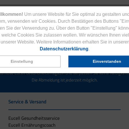
illkommen!
Um unsere Website für Sie optimal zu gestalten und
rn, verwenden wir Cookies. Durch Bestätigen des Buttons "Ei
en Sie der Verwendung zu. Über den Button "Einstellung" könn
 welche Cookies Sie zulassen wollen. Wir wünschen Ihnen viel
Jetzt zum Newsletter anmelden.
unserer Website. Weitere Informationen erhalten Sie in unserer
Datenschutzerklärung
.
Einstellung
Einverstanden
tenlose Eucell Gesundheitsmagazin und verpassen Sie keine Neuigkeit
Die Abmeldung ist jederzeit möglich.
Service & Versand
Eucell Gesundheitsservice
Eucell Ernährungscoach