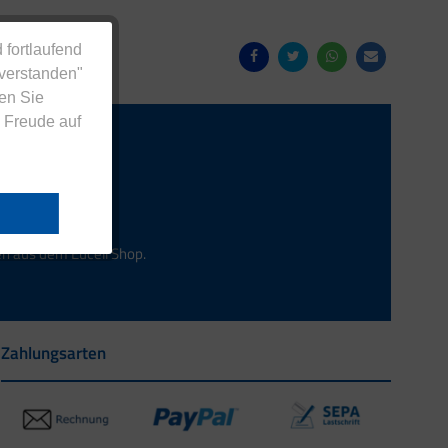
 fortlaufend
nverstanden"
en Sie
 Freude auf
Anmelden
en aus dem Eucell Shop.
Zahlungsarten