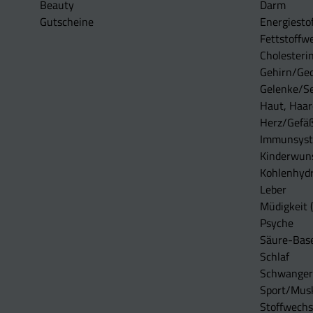
Beauty
Darm
Gutscheine
Energiesto
Fettstoffwe
Cholesterin
Gehirn/Ge
Gelenke/S
Haut, Haar
Herz/Gefä
Immunsys
Kinderwun
Kohlenhydr
Leber
Müdigkeit (
Psyche
Säure-Bas
Schlaf
Schwangers
Sport/Mus
Stoffwechs