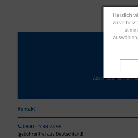
Herzlich w
zu verbesse
stimm
auswählen,
Abonnieren Sie das kos
Kontakt
0800 - 1 38 23 55
(gebührenfrei aus Deutschland)