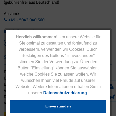
(gebührenfrei aus Deutschland)
Ausland:
+49 - 5042 940 660
info@eucell.de
Herzlich willkommen!
Um unsere Website für
Sie optimal zu gestalten und fortlaufend zu
verbessern, verwenden wir Cookies. Durch
Bestätigen des Buttons "Einverstanden"
Service & Versand
stimmen Sie der Verwendung zu. Über den
Button "Einstellung" können Sie auswählen,
Eucell Gesundheitsservice
welche Cookies Sie zulassen wollen. Wir
Eucell Ernährungscoach
wünschen Ihnen viel Freude auf unserer
Eucell Fitness Coach
Website. Weitere Informationen erhalten Sie in
Versandbedingungen
unserer
Datenschutzerklärung
.
Rücksendung
Versandpartner innerhalb Deutschlands
Einverstanden