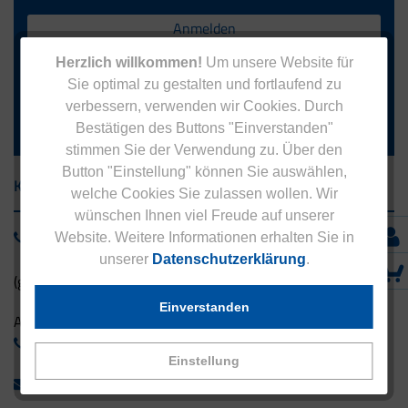
Anmelden
Herzlich willkommen!
Um unsere Website für
Abonnieren Sie das kostenlose Eucell Gesundheitsmagazin
Sie optimal zu gestalten und fortlaufend zu
und verpassen Sie keine Neuigkeiten aus dem Eucell Shop.
verbessern, verwenden wir Cookies. Durch
Die Abmeldung ist jederzeit möglich.
Bestätigen des Buttons "Einverstanden"
stimmen Sie der Verwendung zu. Über den
Button "Einstellung" können Sie auswählen,
Kontakt
welche Cookies Sie zulassen wollen. Wir
wünschen Ihnen viel Freude auf unserer
0800 - 1 38 23 55
Website. Weitere Informationen erhalten Sie in
unserer
Datenschutzerklärung
.
(gebührenfrei aus Deutschland)
Einverstanden
Ausland:
+49 - 5042 940 660
Einstellung
info@eucell.de