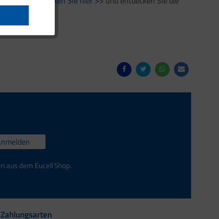
samen können.
Klicken Sie hier >>
und entdecken Sie die
Anmelden
en aus dem Eucell Shop.
Zahlungsarten