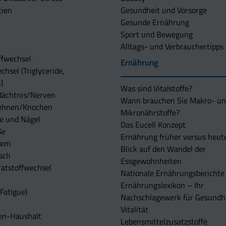
tien
Gesundheit und Vorsorge
Gesunde Ernährung
Sport und Bewegung
Alltags- und Verbrauchertipps
ffwechsel
Ernährung
chsel (Triglyceride,
)
Was sind Vitalstoffe?
dächtnis/Nerven
Wann brauchen Sie Makro- u
ehnen/Knochen
Mikronährstoffe?
e und Nägel
Das Eucell Konzept
ße
Ernährung früher versus heut
tem
Blick auf den Wandel der
sch
Essgewohnheiten
atstoffwechsel
Nationale Ernährungsberichte
Ernährungslexikon – Ihr
Fatigue)
Nachschlagewerk für Gesundh
Vitalität
en-Haushalt
Lebensmittelzusatzstoffe