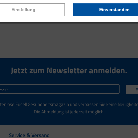
nt! Erfahren Sie, wie Mikronährstoffe Ihre Hautalterung verlang
Einstellung
Einverstanden
Jetzt zum Newsletter anmelden.
tenlose Eucell Gesundheitsmagazin und verpassen Sie keine Neuigkeit
Die Abmeldung ist jederzeit möglich.
Service & Versand