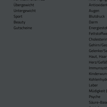
Übergewicht
Antioxidan
Untergewicht
Augen
Sport
Blutdruck
Beauty
Darm
Gutscheine
Energiesto
Fettstoffwe
Cholesterin
Gehirn/Ge
Gelenke/S
Haut, Haar
Herz/Gefä
Immunsys
Kinderwun
Kohlenhydr
Leber
Müdigkeit (
Psyche
Säure-Bas