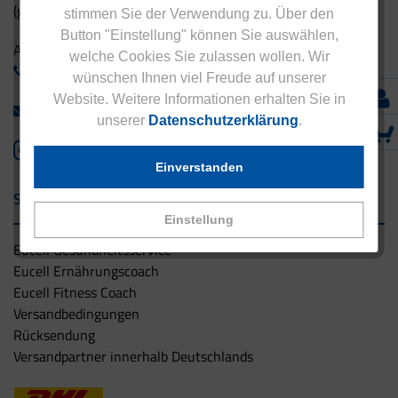
(gebührenfrei aus Deutschland)
stimmen Sie der Verwendung zu. Über den
Button "Einstellung" können Sie auswählen,
Ausland:
welche Cookies Sie zulassen wollen. Wir
+49 - 5042 940 660
wünschen Ihnen viel Freude auf unserer
Website. Weitere Informationen erhalten Sie in
info@eucell.de
unserer
Datenschutzerklärung
.
Einverstanden
Service & Versand
Einstellung
Eucell Gesundheitsservice
Eucell Ernährungscoach
Eucell Fitness Coach
Versandbedingungen
Rücksendung
Versandpartner innerhalb Deutschlands