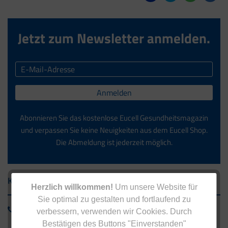
Jetzt zum Newsletter anmelden.
Anmelden
Abonnieren Sie das kostenlose Eucell Gesundheitsmagazin
und verpassen Sie keine Neuigkeiten aus dem Eucell Shop.
Die Abmeldung ist jederzeit möglich.
Kontakt
Herzlich willkommen!
Um unsere Website für
Sie optimal zu gestalten und fortlaufend zu
0800 - 1 38 23 55
verbessern, verwenden wir Cookies. Durch
Bestätigen des Buttons "Einverstanden"