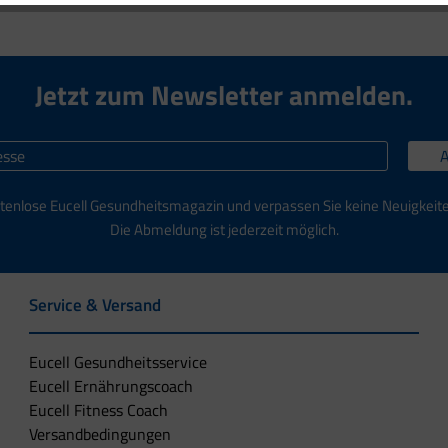
Jetzt zum Newsletter anmelden.
tenlose Eucell Gesundheitsmagazin und verpassen Sie keine Neuigkeit
Die Abmeldung ist jederzeit möglich.
Service & Versand
Eucell Gesundheitsservice
Eucell Ernährungscoach
Eucell Fitness Coach
Versandbedingungen