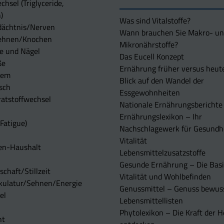
chsel (Triglyceride,
)
Was sind Vitalstoffe?
dächtnis/Nerven
Wann brauchen Sie Makro- u
ehnen/Knochen
Mikronährstoffe?
e und Nägel
Das Eucell Konzept
ße
Ernährung früher versus heut
tem
Blick auf den Wandel der
sch
Essgewohnheiten
atstoffwechsel
Nationale Ernährungsberichte
Ernährungslexikon – Ihr
Fatigue)
Nachschlagewerk für Gesundh
Vitalität
en-Haushalt
Lebensmittelzusatzstoffe
Gesunde Ernährung – Die Basi
chaft/Stillzeit
Vitalität und Wohlbefinden
kulatur/Sehnen/Energie
Genussmittel – Genuss bewuss
el
Lebensmittellisten
Phytolexikon – Die Kraft der H
ht