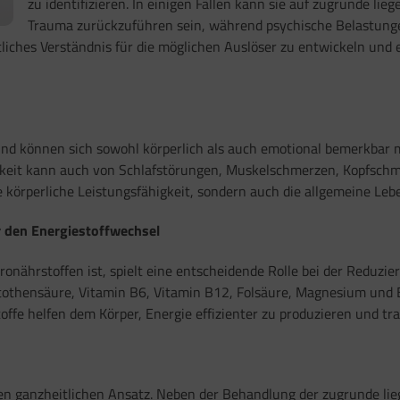
zu identifizieren. In einigen Fällen kann sie auf zugrunde lie
Trauma zurückzuführen sein, während psychische Belastung
heitliches Verständnis für die möglichen Auslöser zu entwickeln
und können sich sowohl körperlich als auch emotional bemerkbar m
igkeit kann auch von Schlafstörungen, Muskelschmerzen, Kopfs
e körperliche Leistungsfähigkeit, sondern auch die allgemeine Lebe
 den Energiestoffwechsel
onährstoffen ist, spielt eine entscheidende Rolle bei der Reduzi
ntothensäure, Vitamin B6, Vitamin B12, Folsäure, Magnesium und E
fe helfen dem Körper, Energie effizienter zu produzieren und tr
nen ganzheitlichen Ansatz. Neben der Behandlung der zugrunde l