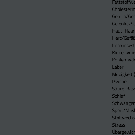
Fettstoffwe
Cholesterin
Gehirn/Ge
Gelenke/S
Haut, Haar
Herz/Gefä
Immunsys
Kinderwun
Kohlenhydr
Leber
Müdigkeit (
Psyche
Säure-Bas
Schlaf
Schwangers
Sport/Mus
Stoffwechs
Stress
Übergewic