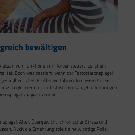
lgreich bewältigen
ielzahl von Funktionen im Körper steuert. Es ist ein
alität. Doch was passiert, wenn der Testosteronspiegel
gesundheitlichen Problemen führen. In diesem Artikel
lungsmöglichkeiten von Testosteronmangel näherbringen
eronspiegel steigern können.
nspiegel. Alter, Übergewicht, chronischer Stress und
en. Auch die Ernährung spielt eine wichtige Rolle.