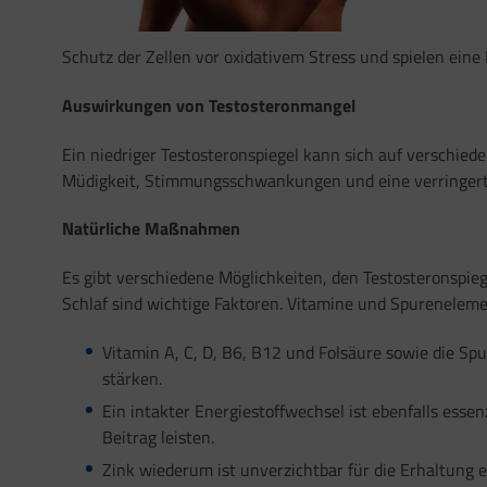
Schutz der Zellen vor oxidativem Stress und spielen eine
Auswirkungen von Testosteronmangel
Ein niedriger Testosteronspiegel kann sich auf verschi
Müdigkeit, Stimmungsschwankungen und eine verringert
Natürliche Maßnahmen
Es gibt verschiedene Möglichkeiten, den Testosteronspie
Schlaf sind wichtige Faktoren. Vitamine und Spurenelemen
Vitamin A, C, D, B6, B12 und Folsäure sowie die 
stärken.
Ein intakter Energiestoffwechsel ist ebenfalls esse
Beitrag leisten.
Zink wiederum ist unverzichtbar für die Erhaltung e