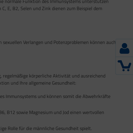
die normale Funktion des Immunsystems unterstützen
 C, E, B2, Selen und Zink dienen zum Beispiel dem
ten sexuellen Verlangen und Potenzproblemen können auch
, regelmäßige körperliche Aktivität und ausreichend
ktion und Ihre allgemeine Gesundheit:
n des Immunsystems und können somit die Abwehrkräfte
B5, B6, B12 sowie Magnesium und Jod einen wertvollen
ge Rolle für die männliche Gesundheit spielt.