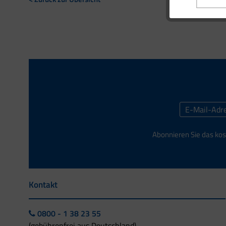
Abonnieren Sie das kos
Kontakt
0800 - 1 38 23 55
(gebührenfrei aus Deutschland)