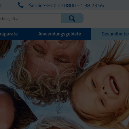
€
Service-Hotline 0800 - 1 38 23 55
räparate
Anwendungsgebiete
Gesundheits