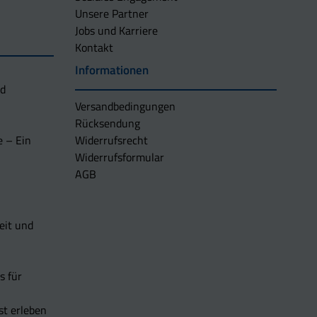
Unsere Partner
Jobs und Karriere
Kontakt
Informationen
nd
Versandbedingungen
Rücksendung
e – Ein
Widerrufsrecht
Widerrufsformular
AGB
eit und
s für
t erleben