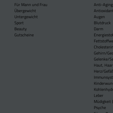
Für Mann und Frau
Anti-Aging
Übergewicht
Antioxidan
Untergewicht
Augen
Sport
Blutdruck
Beauty
Darm
Gutscheine
Energiesto
Fettstoffwe
Cholesterin
Gehirn/Ge
Gelenke/S
Haut, Haar
Herz/Gefä
Immunsys
Kinderwun
Kohlenhydr
Leber
Müdigkeit (
Psyche