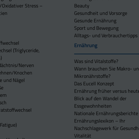
/Oxidativer Stress –
Beauty
tien
Gesundheit und Vorsorge
Gesunde Ernährung
Sport und Bewegung
Alltags- und Verbrauchertipps
ffwechsel
Ernährung
chsel (Triglyceride,
)
Was sind Vitalstoffe?
dächtnis/Nerven
Wann brauchen Sie Makro- u
ehnen/Knochen
Mikronährstoffe?
e und Nägel
Das Eucell Konzept
ße
Ernährung früher versus heut
tem
Blick auf den Wandel der
sch
Essgewohnheiten
atstoffwechsel
Nationale Ernährungsberichte
Ernährungslexikon – Ihr
Fatigue)
Nachschlagewerk für Gesundh
Vitalität