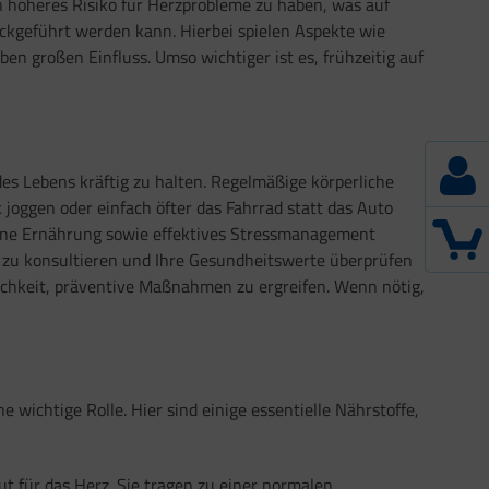
 höheres Risiko für Herzprobleme zu haben, was auf
ckgeführt werden kann. Hierbei spielen Aspekte wie
n großen Einfluss. Umso wichtiger ist es, frühzeitig auf
es Lebens kräftig zu halten. Regelmäßige körperliche
rk joggen oder einfach öfter das Fahrrad statt das Auto
gene Ernährung sowie effektives Stressmanagement
ig zu konsultieren und Ihre Gesundheitswerte überprüfen
lichkeit, präventive Maßnahmen zu ergreifen. Wenn nötig,
wichtige Rolle. Hier sind einige essentielle Nährstoffe,
 für das Herz. Sie tragen zu einer normalen