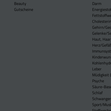
Beauty
Darm
Gutscheine
Energiesto
Fettstoffwe
Cholesterin
Gehirn/Ge
Gelenke/S
Haut, Haar
Herz/Gefä
Immunsys
Kinderwun
Kohlenhydr
Leber
Müdigkeit (
Psyche
Säure-Bas
Schlaf
Schwangers
Sport/Mus
Stoffwechs