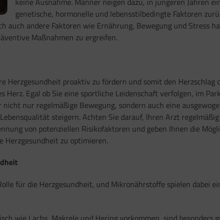
keine Ausnahme. Männer neigen dazu, in jüngeren Jahren ein
genetische, hormonelle und lebensstilbedingte Faktoren zurü
ch auch andere Faktoren wie Ernährung, Bewegung und Stress habe
räventive Maßnahmen zu ergreifen.
re Herzgesundheit proaktiv zu fördern und somit den Herzschlag d
kes Herz. Egal ob Sie eine sportliche Leidenschaft verfolgen, im Pa
 der nicht nur regelmäßige Bewegung, sondern auch eine ausgewo
 Lebensqualität steigern. Achten Sie darauf, Ihren Arzt regelmäß
kennung von potenziellen Risikofaktoren und geben Ihnen die Mög
e Herzgesundheit zu optimieren.
dheit
le für die Herzgesundheit, und Mikronährstoffe spielen dabei eine 
sch wie Lachs, Makrele und Hering vorkommen, sind besonders gut