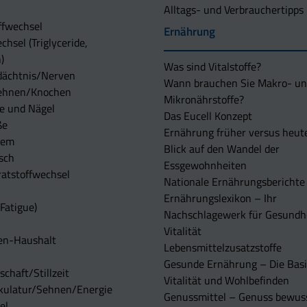
Alltags- und Verbrauchertipps
ffwechsel
Ernährung
chsel (Triglyceride,
)
Was sind Vitalstoffe?
dächtnis/Nerven
Wann brauchen Sie Makro- u
ehnen/Knochen
Mikronährstoffe?
e und Nägel
Das Eucell Konzept
ße
Ernährung früher versus heut
tem
Blick auf den Wandel der
sch
Essgewohnheiten
atstoffwechsel
Nationale Ernährungsberichte
Ernährungslexikon – Ihr
Fatigue)
Nachschlagewerk für Gesundh
Vitalität
en-Haushalt
Lebensmittelzusatzstoffe
Gesunde Ernährung – Die Basi
chaft/Stillzeit
Vitalität und Wohlbefinden
kulatur/Sehnen/Energie
Genussmittel – Genuss bewuss
el