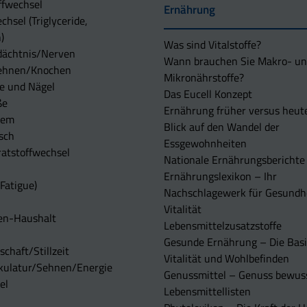
ffwechsel
Ernährung
chsel (Triglyceride,
)
Was sind Vitalstoffe?
dächtnis/Nerven
Wann brauchen Sie Makro- u
ehnen/Knochen
Mikronährstoffe?
e und Nägel
Das Eucell Konzept
ße
Ernährung früher versus heut
tem
Blick auf den Wandel der
sch
Essgewohnheiten
atstoffwechsel
Nationale Ernährungsberichte
Ernährungslexikon – Ihr
Fatigue)
Nachschlagewerk für Gesundh
Vitalität
en-Haushalt
Lebensmittelzusatzstoffe
Gesunde Ernährung – Die Basi
chaft/Stillzeit
Vitalität und Wohlbefinden
kulatur/Sehnen/Energie
Genussmittel – Genuss bewuss
el
Lebensmittellisten