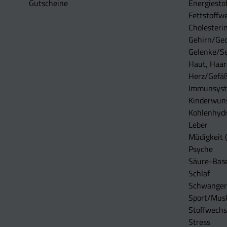
Gutscheine
Energiesto
Fettstoffwe
Cholesterin
Gehirn/Ge
Gelenke/S
Haut, Haar
Herz/Gefä
Immunsys
Kinderwun
Kohlenhydr
Leber
Müdigkeit (
Psyche
Säure-Bas
Schlaf
Schwangers
Sport/Mus
Stoffwechs
Stress