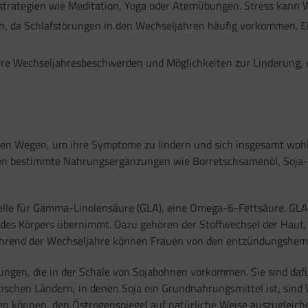
strategien wie Meditation, Yoga oder Atemübungen. Stress kann
n, da Schlafstörungen in den Wechseljahren häufig vorkommen. E
hre Wechseljahresbeschwerden und Möglichkeiten zur Linderung, e
hen Wegen, um ihre Symptome zu lindern und sich insgesamt wohl
en bestimmte Nahrungsergänzungen wie Borretschsamenöl, Soja-
elle für Gamma-Linolensäure (GLA), eine Omega-6-Fettsäure. GLA 
 des Körpers übernimmt. Dazu gehören der Stoffwechsel der Haut,
ährend der Wechseljahre können Frauen von den entzündungshem
dungen, die in der Schale von Sojabohnen vorkommen. Sie sind daf
ischen Ländern, in denen Soja ein Grundnahrungsmittel ist, sind
gen können, den Östrogenspiegel auf natürliche Weise auszugleich