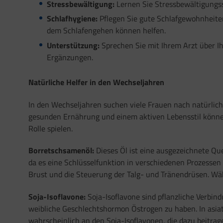
Stressbewältigung:
Lernen Sie Stressbewältigungs
Schlafhygiene:
Pflegen Sie gute Schlafgewohnheite
dem Schlafengehen können helfen.
Unterstützung:
Sprechen Sie mit Ihrem Arzt über I
Ergänzungen.
Natürliche Helfer in den Wechseljahren
In den Wechseljahren suchen viele Frauen nach natürlic
gesunden Ernährung und einem aktiven Lebensstil könn
Rolle spielen.
Borretschsamenöl:
Dieses Öl ist eine ausgezeichnete Qu
da es eine Schlüsselfunktion in verschiedenen Prozessen
Brust und die Steuerung der Talg- und Tränendrüsen. W
Soja-Isoflavone:
Soja-Isoflavone sind pflanzliche Verbin
weibliche Geschlechtshormon Östrogen zu haben. In asiat
wahrscheinlich an den Soja-Isoflavonen, die dazu beitra