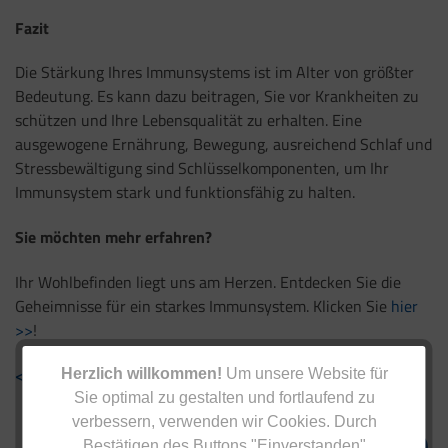
Fazit
Die Stärkung Ihres Immunsystems ist im Alter von größter
Bedeutung. Es kann dazu beitragen, Sie vor Krankheiten zu
schützen und Ihre Lebensqualität zu erhalten. Eine
ausgewogene Ernährung, Bewegung, ausreichend Schlaf und
Stressbewältigung sind Schlüsselkomponenten, um Ihr
Immunsystem stark und funktionsfähig zu halten.
Sie möchten mehr erfahren?
Ihr Wohlbefinden liegt uns am Herzen. Entdecken Sie die
Geheimnisse für ein starkes Immunsystem. Klicken Sie
hier
>>
!
< Zurück zur Übersicht
Herzlich willkommen!
Um unsere Website für
Sie optimal zu gestalten und fortlaufend zu
verbessern, verwenden wir Cookies. Durch
Bestätigen des Buttons "Einverstanden"