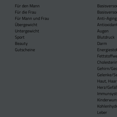
Für den Mann
Basisverso
Für die Frau
Basisverso
Für Mann und Frau
Anti-Aging
Übergewicht
Antioxidan
Untergewicht
Augen
Sport
Blutdruck
Beauty
Darm
Gutscheine
Energiesto
Fettstoffwe
Cholesterin
Gehirn/Ge
Gelenke/S
Haut, Haar
Herz/Gefä
Immunsys
Kinderwun
Kohlenhydr
Leber