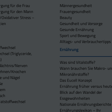
rgung für die Frau
Männergesundheit
rgung für den Mann
Frauengesundheit
/Oxidativer Stress –
Beauty
tien
Gesundheit und Vorsorge
Gesunde Ernährung
Sport und Bewegung
Alltags- und Verbrauchertipps
ffwechsel
Ernährung
chsel (Triglyceride,
)
Was sind Vitalstoffe?
dächtnis/Nerven
Wann brauchen Sie Makro- u
ehnen/Knochen
Mikronährstoffe?
e und Nägel
Das Eucell Konzept
ße
Ernährung früher versus heut
tem
Blick auf den Wandel der
sch
Essgewohnheiten
atstoffwechsel
Nationale Ernährungsberichte
Ernährungslexikon – Ihr