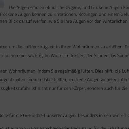
Die Augen sind empfindliche Organe, und trockene Augen k
. Trockene Augen können zu Irritationen, Rötungen und einem Ge
einen Blick darauf werfen, wie Sie Ihre Augen vor den winterliche
er, um die Luftfeuchtigkeit in Ihren Wohnräumen zu erhöhen. Di
ur im Sommer wichtig. Im Winter reflektiert der Schnee das Sonnen
Ihren Wohnräumen, indem Sie regelmäßig lüften. Dies hilft, die Luft
Augentropfen können dabei helfen, trockene Augen zu befeuchten
sigkeitszufuhr ist nicht nur für den Körper, sondern auch für die
olle für die Gesundheit unserer Augen, besonders in den winterl
ist Vitamin A von entscheidender Bedeutung für die Erhaltung der