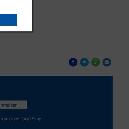
r
>>
Anmelden
en aus dem Eucell Shop.