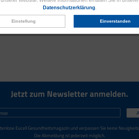
unserer Website. Weitere Informationen erhalten Sie in unserer
Datenschutzerklärung
.
Einstellung
Einverstanden
Sie Ihre Augenpflege im Winter optimieren können. Klicken Sie hie
Jetzt zum Newsletter anmelden.
tenlose Eucell Gesundheitsmagazin und verpassen Sie keine Neuigkeit
Die Abmeldung ist jederzeit möglich.