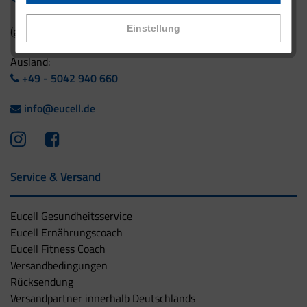
Einstellung
(gebührenfrei aus Deutschland)
Ausland:
+49 - 5042 940 660
info@eucell.de
Service & Versand
Eucell Gesundheitsservice
Eucell Ernährungscoach
Eucell Fitness Coach
Versandbedingungen
Rücksendung
Versandpartner innerhalb Deutschlands