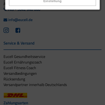
Einstellung
Ausland:
+49 - 5042 940 660
info@eucell.de
Service & Versand
Eucell Gesundheitsservice
Eucell Ernährungscoach
Eucell Fitness Coach
Versandbedingungen
Rücksendung
Versandpartner innerhalb Deutschlands
Zahlungsarten