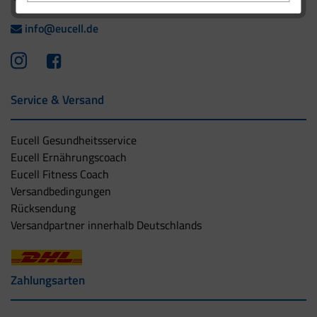
info@eucell.de
Service & Versand
Eucell Gesundheitsservice
Eucell Ernährungscoach
Eucell Fitness Coach
Versandbedingungen
Rücksendung
Versandpartner innerhalb Deutschlands
Zahlungsarten