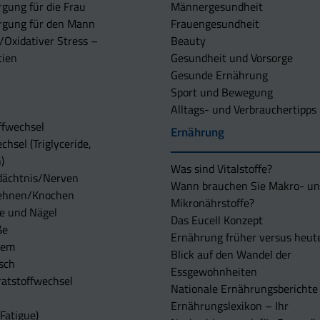
rgung für die Frau
Männergesundheit
rgung für den Mann
Frauengesundheit
/Oxidativer Stress –
Beauty
tien
Gesundheit und Vorsorge
Gesunde Ernährung
Sport und Bewegung
Alltags- und Verbrauchertipps
ffwechsel
Ernährung
chsel (Triglyceride,
)
Was sind Vitalstoffe?
dächtnis/Nerven
Wann brauchen Sie Makro- u
ehnen/Knochen
Mikronährstoffe?
e und Nägel
Das Eucell Konzept
ße
Ernährung früher versus heut
tem
Blick auf den Wandel der
sch
Essgewohnheiten
atstoffwechsel
Nationale Ernährungsberichte
Ernährungslexikon – Ihr
Fatigue)