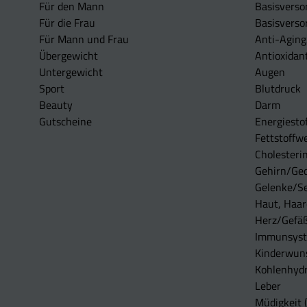
Für den Mann
Basisverso
Für die Frau
Basisverso
Für Mann und Frau
Anti-Aging
Übergewicht
Antioxidan
Untergewicht
Augen
Sport
Blutdruck
Beauty
Darm
Gutscheine
Energiesto
Fettstoffwe
Cholesterin
Gehirn/Ge
Gelenke/S
Haut, Haar
Herz/Gefä
Immunsys
Kinderwun
Kohlenhydr
Leber
Müdigkeit (