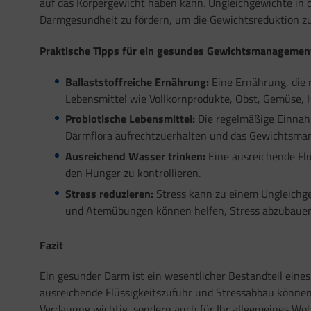
auf das Körpergewicht haben kann. Ungleichgewichte in d
Darmgesundheit zu fördern, um die Gewichtsreduktion zu
Praktische Tipps für ein gesundes Gewichtsmanagemen
B
a
llaststoffreiche Ernährung:
Eine Ernährung, die r
Lebensmittel wie Vollkornprodukte, Obst, Gemüse, H
Probiotische Lebensmittel:
Die regelmäßige Einnahm
Darmflora aufrechtzuerhalten und das Gewichtsma
Ausreichend Wasser trinken:
Eine ausreichende Flü
den Hunger zu kontrollieren.
Stress reduzieren:
Stress kann zu einem Ungleichg
und Atemübungen können helfen, Stress abzubauen
Fazit
Ein gesunder Darm ist ein wesentlicher Bestandteil eine
ausreichende Flüssigkeitszufuhr und Stressabbau können 
Verdauung wichtig, sondern auch für Ihr allgemeines Woh