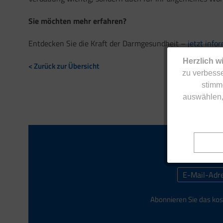
Sie möchten mehr erfahren?
Entdecken Sie die Kraft der Darmgesundheit –
jetzt info
Herzlich w
< Zurück zur Übersicht
zu verbesse
stimm
auswählen,
Abonnieren Sie das kos