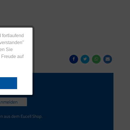
 fortlaufend
nverstanden"
en Sie
 Freude auf
Anmelden
en aus dem Eucell Shop.