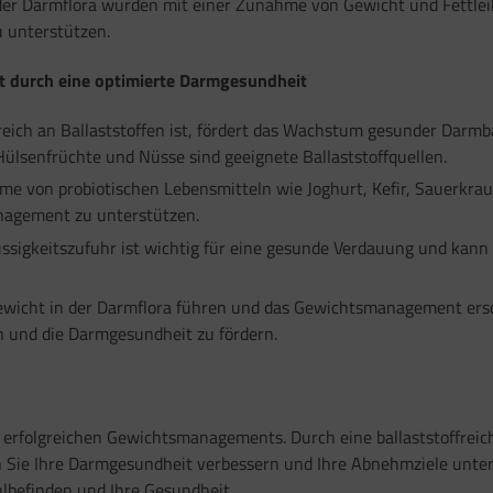
er Darmflora wurden mit einer Zunahme von Gewicht und Fettleibig
 unterstützen.
t durch eine optimierte Darmgesundheit
eich an Ballaststoffen ist, fördert das Wachstum gesunder Darmba
ülsenfrüchte und Nüsse sind geeignete Ballaststoffquellen.
e von probiotischen Lebensmitteln wie Joghurt, Kefir, Sauerkrau
nagement zu unterstützen.
ssigkeitszufuhr ist wichtig für eine gesunde Verdauung und kann
ewicht in der Darmflora führen und das Gewichtsmanagement ers
 und die Darmgesundheit zu fördern.
s erfolgreichen Gewichtsmanagements. Durch eine ballaststoffreic
Sie Ihre Darmgesundheit verbessern und Ihre Abnehmziele unterst
lbefinden und Ihre Gesundheit.