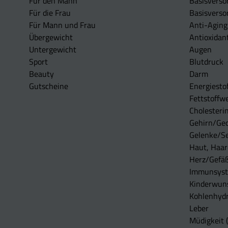
Für den Mann
Basisverso
Für die Frau
Basisverso
Für Mann und Frau
Anti-Aging
Übergewicht
Antioxidan
Untergewicht
Augen
Sport
Blutdruck
Beauty
Darm
Gutscheine
Energiesto
Fettstoffwe
Cholesterin
Gehirn/Ge
Gelenke/S
Haut, Haar
Herz/Gefä
Immunsys
Kinderwun
Kohlenhydr
Leber
Müdigkeit (