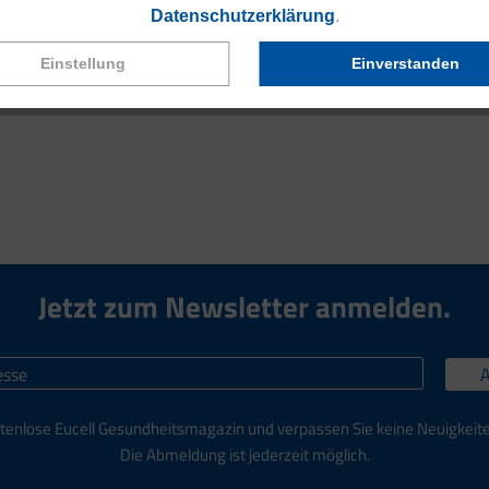
Datenschutzerklärung
.
Einstellung
Einverstanden
Finden Sie
hier >>
heraus, wie Sie Ihre Augen gezielt unterstütze
Jetzt zum Newsletter anmelden.
tenlose Eucell Gesundheitsmagazin und verpassen Sie keine Neuigkeit
Die Abmeldung ist jederzeit möglich.