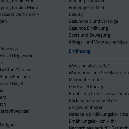
rgung für die Frau
Männergesundheit
rgung für den Mann
Frauengesundheit
/Oxidativer Stress –
Beauty
tien
Gesundheit und Vorsorge
Gesunde Ernährung
Sport und Bewegung
Alltags- und Verbrauchertipps
ffwechsel
Ernährung
chsel (Triglyceride,
)
Was sind Vitalstoffe?
dächtnis/Nerven
Wann brauchen Sie Makro- u
ehnen/Knochen
Mikronährstoffe?
e und Nägel
Das Eucell Konzept
ße
Ernährung früher versus heut
tem
Blick auf den Wandel der
sch
Essgewohnheiten
atstoffwechsel
Nationale Ernährungsberichte
Ernährungslexikon – Ihr
Fatigue)
Nachschlagewerk für Gesundh