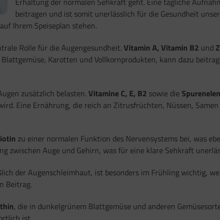
Erhaltung der normalen Sehkraft geht. Eine tägliche Aufnah
beitragen und ist somit unerlässlich für die Gesundheit unse
auf Ihrem Speiseplan stehen.
trale Rolle für die Augengesundheit.
Vitamin A, Vitamin B2
und
Z
Blattgemüse, Karotten und Vollkornprodukten, kann dazu beitrag
ugen zusätzlich belasten.
Vitamine C, E, B2
sowie die
Spurenelem
ird. Eine Ernährung, die reich an Zitrusfrüchten, Nüssen, Samen 
iotin
zu einer normalen Funktion des Nervensystems bei, was eben
g zwischen Auge und Gehirn, was für eine klare Sehkraft unerläss
lich der Augenschleimhaut, ist besonders im Frühling wichtig, we
n Beitrag.
thin
, die in dunkelgrünem Blattgemüse und anderen Gemüsesorte
tlich ist.