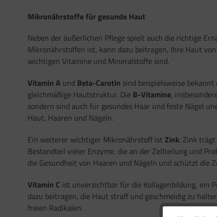
Mikronährstoffe für gesunde Haut
Neben der äußerlichen Pflege spielt auch die richtige E
Mikronährstoffen ist, kann dazu beitragen, Ihre Haut von
wichtigen Vitamine und Mineralstoffe sind.
Vitamin A
und
Beta-Carotin
sind beispielsweise bekannt 
gleichmäßige Hautstruktur. Die
B-Vitamine
, insbesonder
sondern sind auch für gesundes Haar und feste Nägel uner
Haut, Haaren und Nägeln.
Ein weiterer wichtiger Mikronährstoff ist
Zink
. Zink träg
Bestandteil vieler Enzyme, die an der Zellteilung und Pro
die Gesundheit von Haaren und Nägeln und schützt die Ze
Vitamin C
ist unverzichtbar für die Kollagenbildung, ein 
dazu beitragen, die Haut straff und geschmeidig zu hal
freien Radikalen.