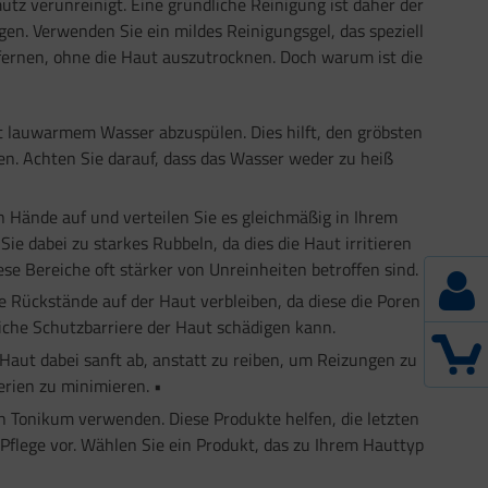
tz verunreinigt. Eine gründliche Reinigung ist daher der
en. Verwenden Sie ein mildes Reinigungsgel, das speziell
tfernen, ohne die Haut auszutrocknen. Doch warum ist die
it lauwarmem Wasser abzuspülen. Dies hilft, den gröbsten
en. Achten Sie darauf, dass das Wasser weder zu heiß
 Hände auf und verteilen Sie es gleichmäßig in Ihrem
e dabei zu starkes Rubbeln, da dies die Haut irritieren
e Bereiche oft stärker von Unreinheiten betroffen sind.
 Rückstände auf der Haut verbleiben, da diese die Poren
rliche Schutzbarriere der Haut schädigen kann.
Haut dabei sanft ab, anstatt zu reiben, um Reizungen zu
erien zu minimieren. •
n Tonikum verwenden. Diese Produkte helfen, die letzten
flege vor. Wählen Sie ein Produkt, das zu Ihrem Hauttyp