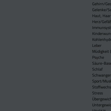
Gehirn/Ge
Gelenke/S
Haut, Haar
Herz/Gefä
Immunsys
Kinderwun
Kohlenhydr
Leber
Müdigkeit (
Psyche
Säure-Bas
Schlaf
Schwangers
Sport/Mus
Stoffwechs
Stress
Übergewic
Untergewi
Vitalität