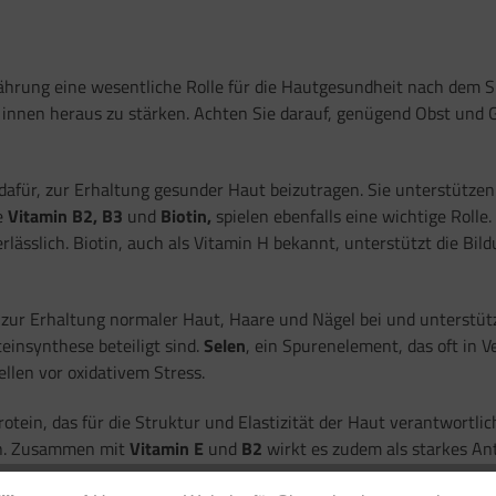
rnährung eine wesentliche Rolle für die Hautgesundheit nach dem 
 innen heraus zu stärken. Achten Sie darauf, genügend Obst und G
dafür, zur Erhaltung gesunder Haut beizutragen. Sie unterstützen
e
Vitamin B2, B3
und
Biotin,
spielen ebenfalls eine wichtige Rolle
lässlich. Biotin, auch als Vitamin H bekannt, unterstützt die Bi
t zur Erhaltung normaler Haut, Haare und Nägel bei und unterstütz
teinsynthese beteiligt sind.
Selen
, ein Spurenelement, das oft in 
llen vor oxidativem Stress.
Protein, das für die Struktur und Elastizität der Haut verantwortl
ten. Zusammen mit
Vitamin E
und
B2
wirkt es zudem als starkes Ant