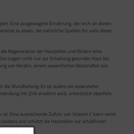
Sport. Eine ausgewogene Ernährung, die reich an diesen
emüse zu essen, die natürliche Quellen für viele dieser
 die Regeneration der Hautzellen und fördern eine
. Sie tragen nicht nur zur Erhaltung gesunder Haut bei,
ldung von Keratin, einem wesentlichen Bestandteil von
t die Wundheilung. Es ist zudem ein essenzieller
Verbindung mit Zink erwähnt wird, unterstützt ebenfalls
ich ist. Eine ausreichende Zufuhr von Vitamin C kann somit
ioxidans und schützt die Hautzellen vor schädlichen