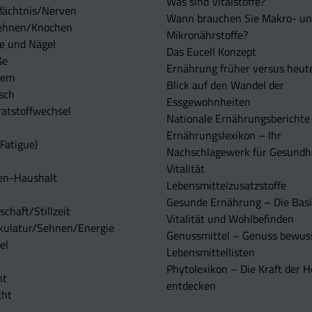
Was sind Vitalstoffe?
dächtnis/Nerven
Wann brauchen Sie Makro- u
ehnen/Knochen
Mikronährstoffe?
e und Nägel
Das Eucell Konzept
ße
Ernährung früher versus heut
tem
Blick auf den Wandel der
sch
Essgewohnheiten
atstoffwechsel
Nationale Ernährungsberichte
Ernährungslexikon – Ihr
Fatigue)
Nachschlagewerk für Gesundh
Vitalität
en-Haushalt
Lebensmittelzusatzstoffe
Gesunde Ernährung – Die Basi
chaft/Stillzeit
Vitalität und Wohlbefinden
kulatur/Sehnen/Energie
Genussmittel – Genuss bewuss
el
Lebensmittellisten
Phytolexikon – Die Kraft der H
ht
entdecken
cht