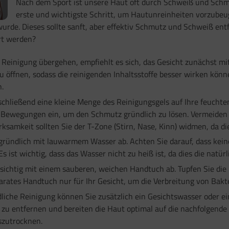
Nach dem Sport ist unsere Haut oft durch Schweiß und Schmu
erste und wichtigste Schritt, um Hautunreinheiten vorzubeug
wurde. Dieses sollte sanft, aber effektiv Schmutz und Schweiß en
rt werden?
 Reinigung übergehen, empfiehlt es sich, das Gesicht zunächst m
öffnen, sodass die reinigenden Inhaltsstoffe besser wirken könn
n.
chließend eine kleine Menge des Reinigungsgels auf Ihre feuchten
 Bewegungen ein, um den Schmutz gründlich zu lösen. Vermeiden Si
mkeit sollten Sie der T-Zone (Stirn, Nase, Kinn) widmen, da dies
gründlich mit lauwarmem Wasser ab. Achten Sie darauf, dass keine
 ist wichtig, dass das Wasser nicht zu heiß ist, da dies die natü
rsichtig mit einem sauberen, weichen Handtuch ab. Tupfen Sie die 
rates Handtuch nur für Ihr Gesicht, um die Verbreitung von Bakt
liche Reinigung können Sie zusätzlich ein Gesichtswasser oder ei
 entfernen und bereiten die Haut optimal auf die nachfolgende P
uszutrocknen.