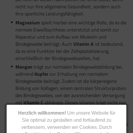
nicht nur Ihre allgemeine Gesundheit, sondern auch
Ihre sportliche Leistungsfähigkeit.
Magnesium
spielt hierbei eine wichtige Rolle, da es die
normale Eiweißsynthese unterstützt und somit zur
Reparatur und zum Aufbau von Muskeln und
Bindegewebe beiträgt. Auch
Vitamin A
ist bedeutend,
da es eine Funktion bei der Zellspezialisierung,
einschließlich der Bindegewebszellen, hat.
Mangan
trägt zur normalen Bindegewebsbildung bei,
während
Kupfer
zur Erhaltung von normalem
Bindegewebe beiträgt. Zudem ist die körpereigene
Bildung von Kollagen, einem zentralen Strukturprotein
des Bindegewebes, von der ausreichenden Versorgung
mit
Vitamin C
abhängig. Dieses Vitamin trägt nicht nur
zur normalen Kollagenbildung bei, sondern schützt
Herzlich willkommen!
Um unsere Website für
gemeinsam mit
Vitamin E, Vitamin D, Mangan, Selen,
Sie optimal zu gestalten und fortlaufend zu
Zink, Eisen
und
Kupfer
die Zellen vor oxidativem Stress.
verbessern, verwenden wir Cookies. Durch