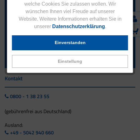
welche Cookies Sie zulassen wollen. Wir
wünschen Ihnen viel Freude auf unserer
Website. Weitere Informationen erhalten Sie in
Anmelden
unserer
Datenschutzerklärung
.
Abonnieren Sie das kostenlose Eucell Gesundheitsmagazin
Einverstanden
und verpassen Sie keine Neuigkeiten aus dem Eucell Shop.
Die Abmeldung ist jederzeit möglich.
Einstellung
Kontakt
0800 - 1 38 23 55
(gebührenfrei aus Deutschland)
Ausland:
+49 - 5042 940 660