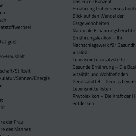
Das Eucell Konzept
ße
Ernährung früher versus heut
tem
Blick auf den Wandel der
sch
Essgewohnheiten
atstoffwechsel
Nationale Ernährungsberichte
Ernährungslexikon – Ihr
Fatigue)
Nachschlagewerk für Gesundh
Vitalität
en-Haushalt
Lebensmittelzusatzstoffe
Gesunde Ernährung – Die Basi
chaft/Stillzeit
Vitalität und Wohlbefinden
kulatur/Sehnen/Energie
Genussmittel – Genuss bewuss
el
Lebensmittellisten
Phytolexikon – Die Kraft der H
ht
entdecken
cht
re der Frau
hre des Mannes