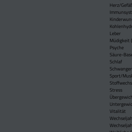
Herz/Gefä
Immunsys
Kinderwun
Kohlenhydr
Leber
Müdigkeit (
Psyche
Säure-Bas
Schlaf
Schwangers
Sport/Mus
Stoffwechs
Stress
Übergewic
Untergewi
Vitalität
Wechseljah
Wechselja