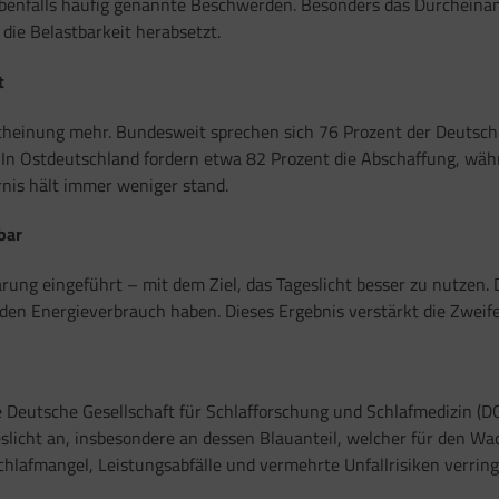
ebenfalls häufig genannte Beschwerden. Besonders das Durcheinan
ie Belastbarkeit herabsetzt.
t
rscheinung mehr. Bundesweit sprechen sich 76 Prozent der Deutsch
l: In Ostdeutschland fordern etwa 82 Prozent die Abschaffung, w
nis hält immer weniger stand.
bar
rung eingeführt – mit dem Ziel, das Tageslicht besser zu nutzen.
n Energieverbrauch haben. Dieses Ergebnis verstärkt die Zweifel
ie Deutsche Gesellschaft für Schlafforschung und Schlafmedizin (D
slicht an, insbesondere an dessen Blauanteil, welcher für den Wa
hlafmangel, Leistungsabfälle und vermehrte Unfallrisiken verrin