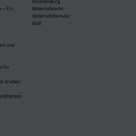
Rücksendung
e – Ein
Widerrufsrecht
Widerrufsformular
AGB
eit und
s für
t erleben
eilpflanzen