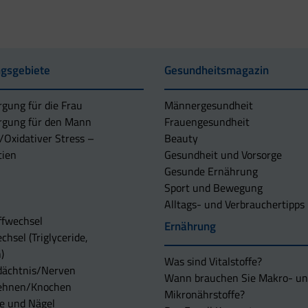
gsgebiete
Gesundheitsmagazin
rgung für die Frau
Männergesundheit
rgung für den Mann
Frauengesundheit
/Oxidativer Stress –
Beauty
tien
Gesundheit und Vorsorge
Gesunde Ernährung
Sport und Bewegung
Alltags- und Verbrauchertipps
ffwechsel
Ernährung
chsel (Triglyceride,
)
Was sind Vitalstoffe?
dächtnis/Nerven
Wann brauchen Sie Makro- u
ehnen/Knochen
Mikronährstoffe?
e und Nägel